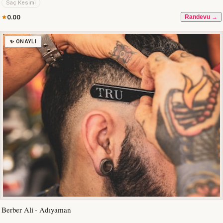
Saç Kesimi
0.00
Randevu →
✨ ONAYLI
Berber Ali - Adıyaman