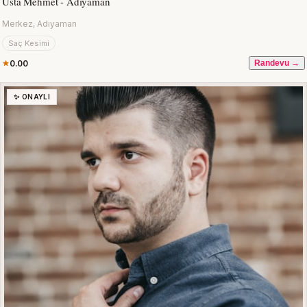
Usta Mehmet - Adıyaman
Merkez, Adıyaman
Saç Kesimi
0.00
Randevu →
✨ ONAYLI