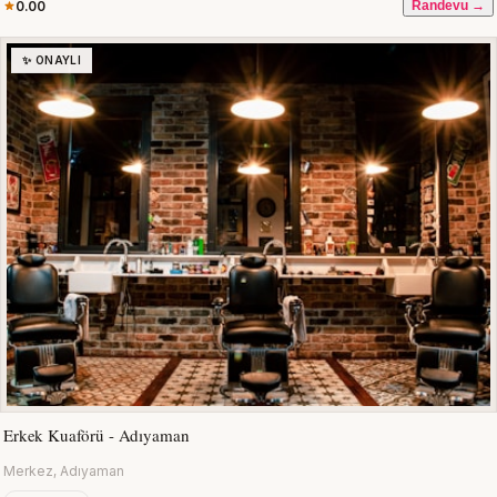
0.00
Randevu →
✨ ONAYLI
Erkek Kuaförü - Adıyaman
Merkez, Adıyaman