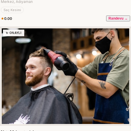
Merkez, Adıyaman
Saç Kesimi
0.00
Randevu →
✨ ONAYLI