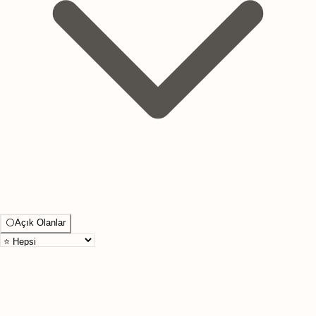
⚪
Açık Olanlar