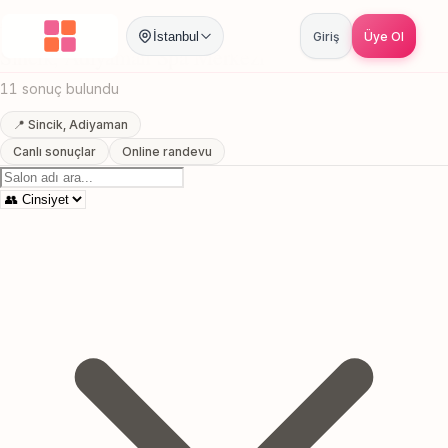
Anasayfa
/
Adiyaman
/
Sincik
/
Spa Merkezi
İstanbul
Giriş
Üye Ol
Sincik, Adiyaman Spa Merkezi
11 sonuç bulundu
📍 Sincik, Adiyaman
Canlı sonuçlar
Online randevu