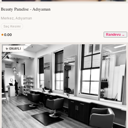
Beauty Paradise - Adıyaman
Merkez, Adıyaman
Saç Kesimi
0.00
Randevu →
✨ ONAYLI