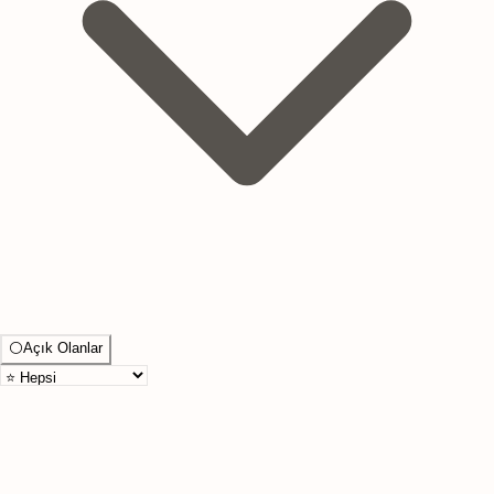
⚪
Açık Olanlar