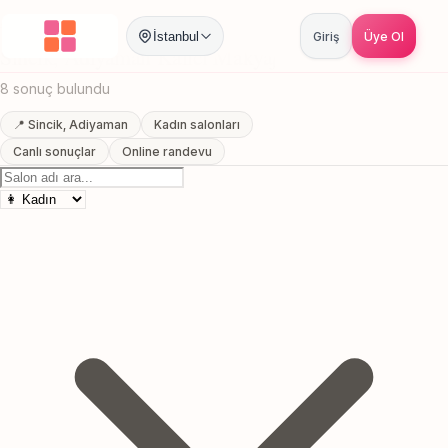
Anasayfa
/
Adiyaman
/
Sincik
/
Kalici Makyaj
İstanbul
Giriş
Üye Ol
Sincik, Adiyaman Kalici Makyaj
8 sonuç bulundu
📍 Sincik, Adiyaman
Kadın salonları
Canlı sonuçlar
Online randevu