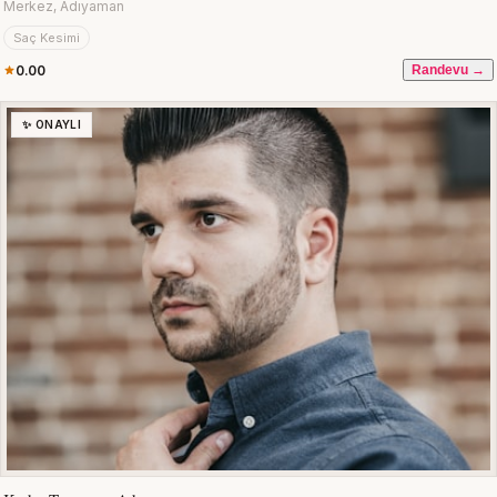
Merkez, Adıyaman
Saç Kesimi
0.00
Randevu →
✨ ONAYLI