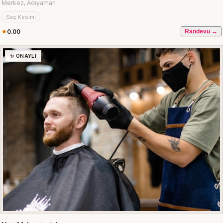
Merkez, Adıyaman
Saç Kesimi
0.00
Randevu →
✨ ONAYLI