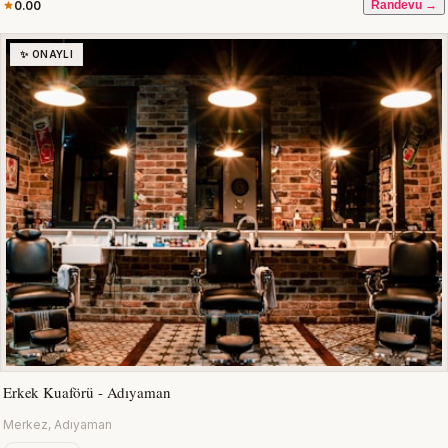
0.00
Randevu →
✨ ONAYLI
Erkek Kuaförü - Adıyaman
Merkez, Adıyaman