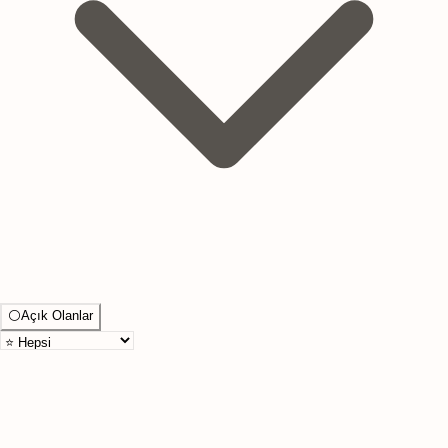
⚪
Açık Olanlar