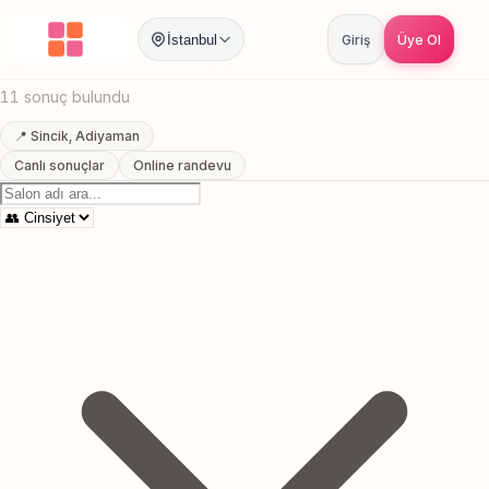
Anasayfa
/
Adiyaman
/
Sincik
/
Hydrafacial
İstanbul
Giriş
Üye Ol
Sincik, Adiyaman Hydrafacial
11 sonuç bulundu
📍 Sincik, Adiyaman
Canlı sonuçlar
Online randevu