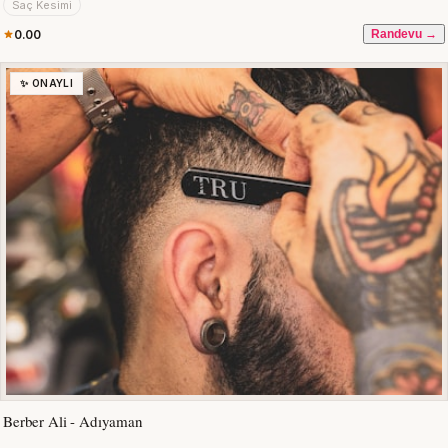
Saç Kesimi
0.00
Randevu →
✨ ONAYLI
Berber Ali - Adıyaman