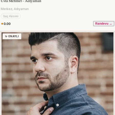
Usta Mehmet - Adıyaman
Merkez, Adıyaman
Saç Kesimi
0.00
Randevu →
✨ ONAYLI