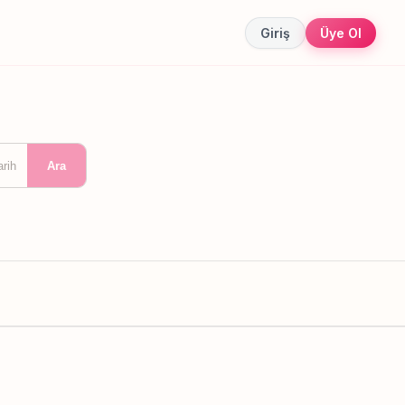
Giriş
Üye Ol
arih
Ara