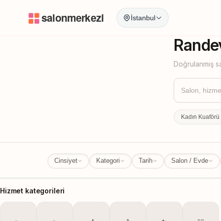
İstanbul
İstanbul
İl Değ
Randev
Doğrulanmış sa
Kadın Kuaförü
Cinsiyet
Kategori
Tarih
Salon / Evde
Hizmet kategorileri