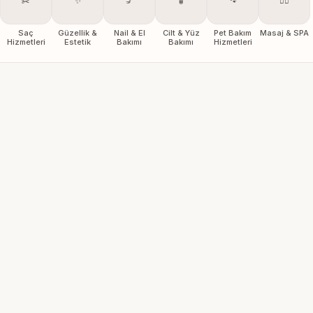
✂️
✨
💅
🧴
🐾
💆‍♀️
Saç
Güzellik &
Nail & El
Cilt & Yüz
Pet Bakım
Masaj & SPA
Hizmetleri
Estetik
Bakımı
Bakımı
Hizmetleri