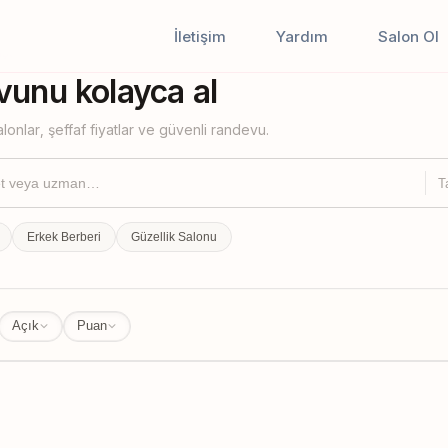
İletişim
Yardım
Salon Ol
iştir
unu kolayca al
lonlar, şeffaf fiyatlar ve güvenli randevu.
T
Erkek Berberi
Güzellik Salonu
Açık
Puan