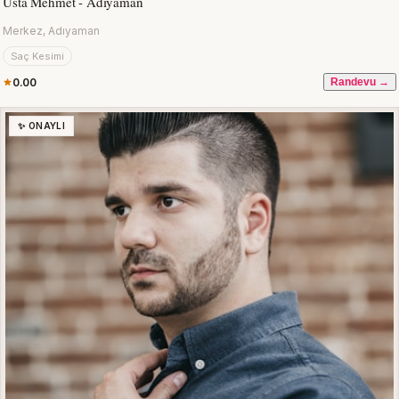
Usta Mehmet - Adıyaman
Merkez, Adıyaman
Saç Kesimi
0.00
Randevu →
✨ ONAYLI