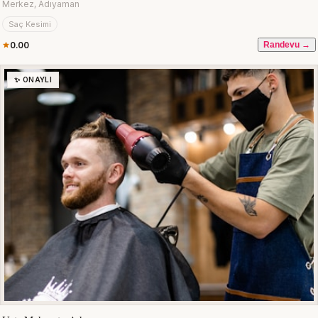
Merkez, Adıyaman
Saç Kesimi
0.00
Randevu →
✨ ONAYLI