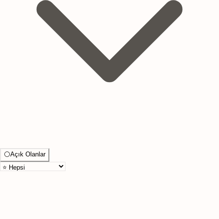
⚪
Açık Olanlar