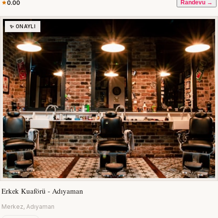
0.00
Randevu →
✨ ONAYLI
Erkek Kuaförü - Adıyaman
Merkez, Adıyaman