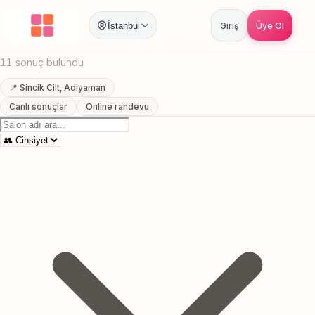
Anasayfa
/
Adiyaman
/
Sincik Cilt
/
Yuz Bakimi
İstanbul
Giriş
Üye Ol
Sincik Cilt, Adiyaman Yuz Bakimi
11 sonuç bulundu
📍 Sincik Cilt, Adiyaman
Canlı sonuçlar
Online randevu