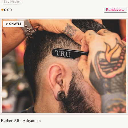
Saç Kesimi
0.00
Randevu →
✨ ONAYLI
Berber Ali - Adıyaman