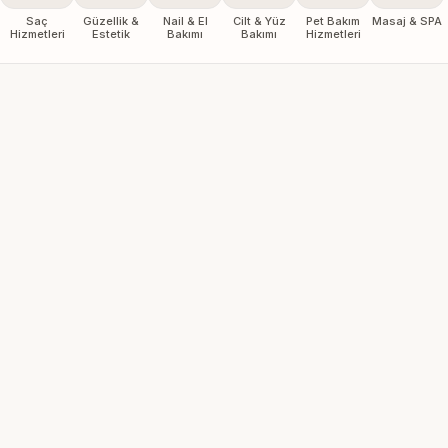
Saç
Güzellik &
Nail & El
Cilt & Yüz
Pet Bakım
Masaj & SPA
Hizmetleri
Estetik
Bakımı
Bakımı
Hizmetleri