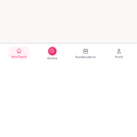
Ana Sayfa
Randevularım
Profil
Arama
Türkiye'nin güvenilir güzellik randevu platformu. Binlerce
salon, tek tıkla randevu.