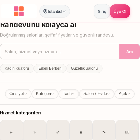
İstanbul
Giriş
Üye Ol
İstanbul
İl Değiştir
Randevunu kolayca al
Doğrulanmış salonlar, şeffaf fiyatlar ve güvenli randevu.
Ara
Kadın Kuaförü
Erkek Berberi
Güzellik Salonu
Cinsiyet
Kategori
Tarih
Salon / Evde
Açık
Hizmet kategorileri
✂️
✨
💅
🧴
🐾
💆‍♀️