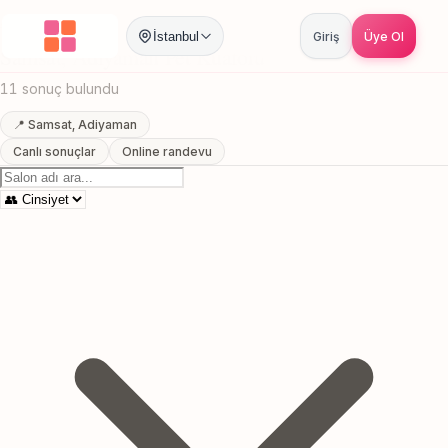
Anasayfa
/
Adiyaman
/
Samsat
/
Pet Kuaforu
İstanbul
Giriş
Üye Ol
Samsat, Adiyaman Pet Kuaforu
11 sonuç bulundu
📍 Samsat, Adiyaman
Canlı sonuçlar
Online randevu