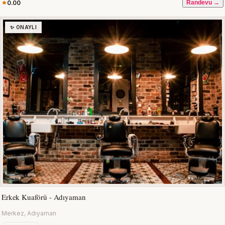
0.00
Randevu →
✨ ONAYLI
Erkek Kuaförü - Adıyaman
Merkez, Adıyaman