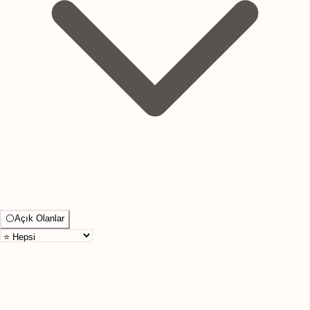
⚪
Açık Olanlar