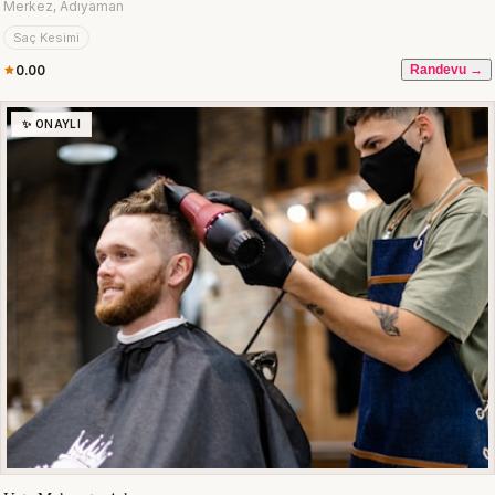
Merkez, Adıyaman
Saç Kesimi
0.00
Randevu →
✨ ONAYLI