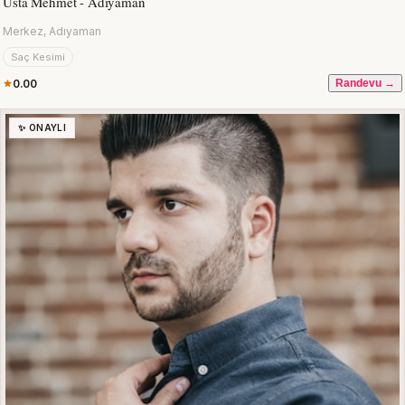
Usta Mehmet - Adıyaman
Merkez, Adıyaman
Saç Kesimi
0.00
Randevu →
✨ ONAYLI