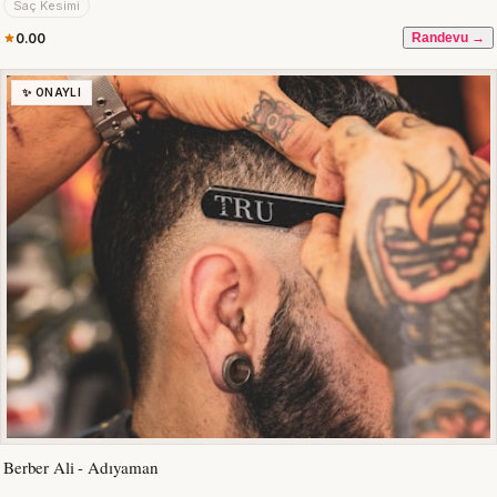
Saç Kesimi
0.00
Randevu →
✨ ONAYLI
Berber Ali - Adıyaman