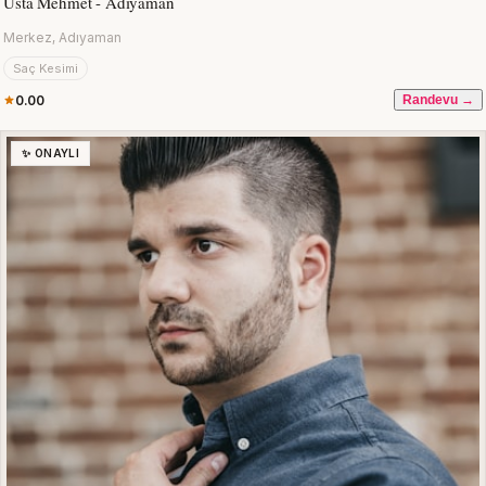
Usta Mehmet - Adıyaman
Merkez, Adıyaman
Saç Kesimi
0.00
Randevu →
✨ ONAYLI