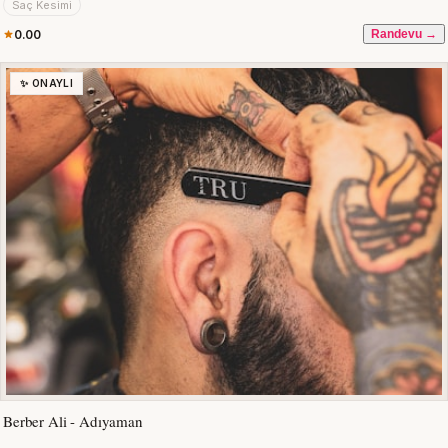
Saç Kesimi
0.00
Randevu →
✨ ONAYLI
Berber Ali - Adıyaman