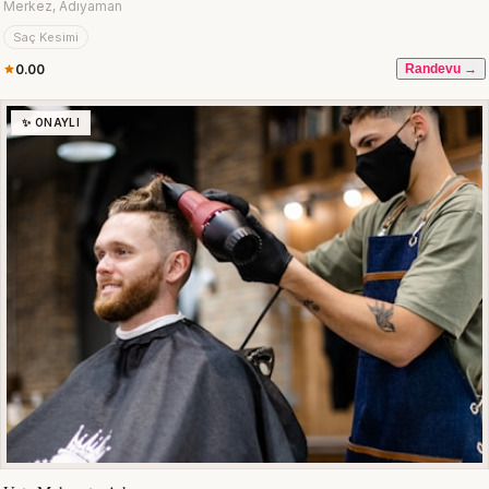
Merkez, Adıyaman
Saç Kesimi
0.00
Randevu →
✨ ONAYLI