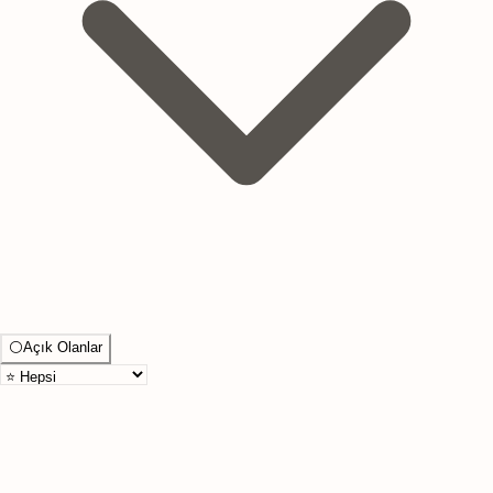
⚪
Açık Olanlar