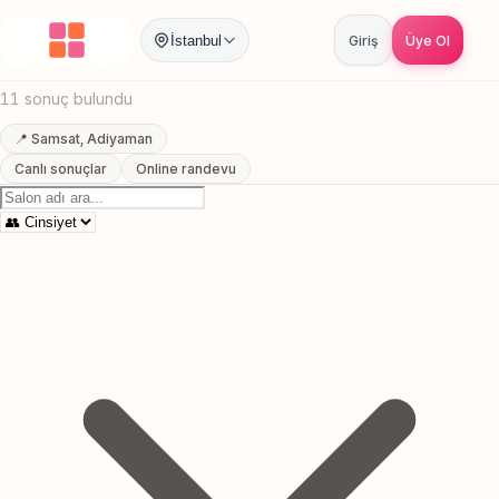
Anasayfa
/
Adiyaman
/
Samsat
/
Kedi Kuaforu
İstanbul
Giriş
Üye Ol
Samsat, Adiyaman Kedi Kuaforu
11 sonuç bulundu
📍 Samsat, Adiyaman
Canlı sonuçlar
Online randevu