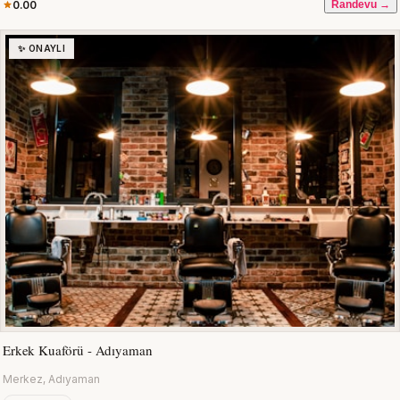
0.00
Randevu →
✨ ONAYLI
Erkek Kuaförü - Adıyaman
Merkez, Adıyaman