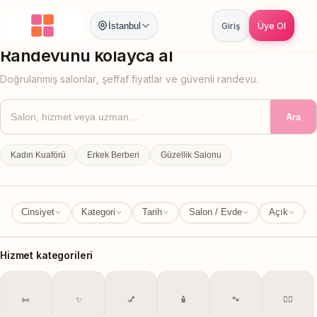
İstanbul
Giriş
Üye Ol
İstanbul
İl Değiştir
Randevunu kolayca al
Doğrulanmış salonlar, şeffaf fiyatlar ve güvenli randevu.
Ara
Kadın Kuaförü
Erkek Berberi
Güzellik Salonu
Cinsiyet
Kategori
Tarih
Salon / Evde
Açık
Hizmet kategorileri
✂️
✨
💅
🧴
🐾
💆‍♀️