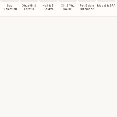
Saç
Güzellik &
Nail & El
Cilt & Yüz
Pet Bakım
Masaj & SPA
Hizmetleri
Estetik
Bakımı
Bakımı
Hizmetleri