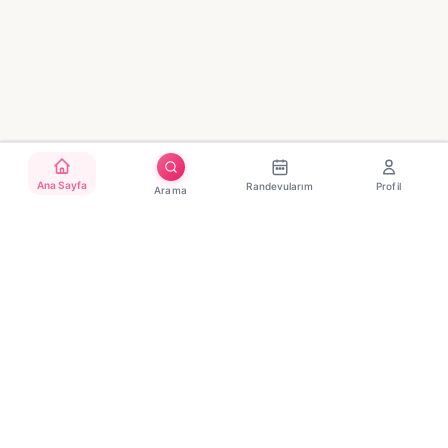
Ana Sayfa
Randevularım
Profil
Arama
Türkiye'nin güvenilir güzellik randevu platformu. Binlerce
salon, tek tıkla randevu.