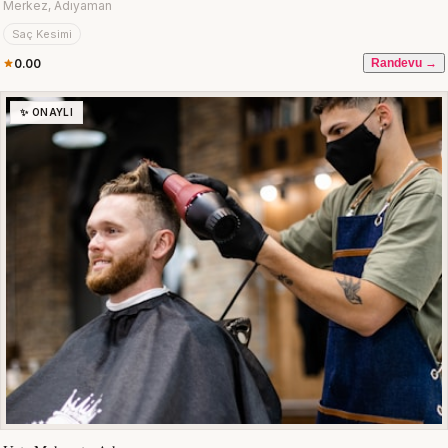
Merkez, Adıyaman
Saç Kesimi
0.00
Randevu →
✨ ONAYLI