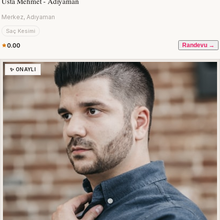
Usta Mehmet - Adıyaman
Merkez, Adıyaman
Saç Kesimi
0.00
Randevu →
✨ ONAYLI