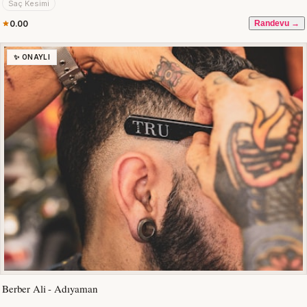
Saç Kesimi
0.00
Randevu →
✨ ONAYLI
Berber Ali - Adıyaman