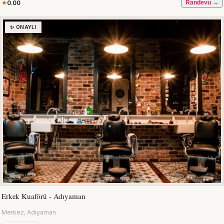
0.00
Randevu →
✨ ONAYLI
Erkek Kuaförü - Adıyaman
Merkez, Adıyaman