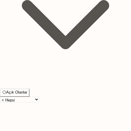
⚪
Açık Olanlar