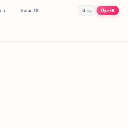
dım
Salon Ol
Giriş
Üye Ol
Canlı sonuçlar
Online randevu