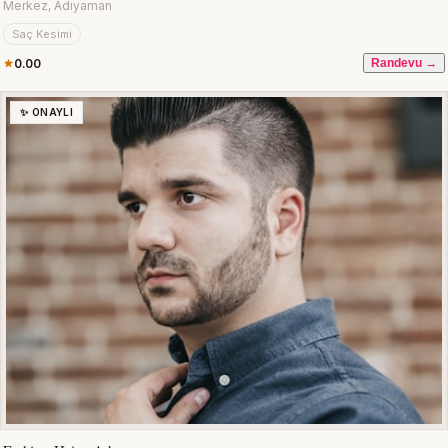
Merkez, Adıyaman
Saç Kesimi
0.00
Randevu →
✨ ONAYLI