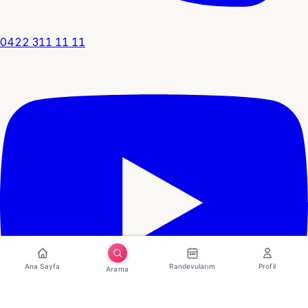
0422 311 11 11
Ana Sayfa
Randevularım
Profil
Arama