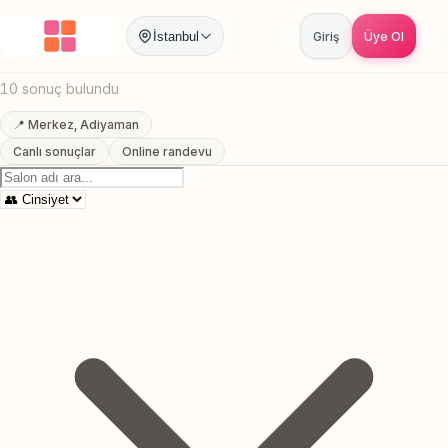
Anasayfa
/
Adiyaman
/
Merkez
/
Masaj Salonu
İstanbul
Giriş
Üye Ol
Merkez, Adiyaman Masaj Salonu
10 sonuç bulundu
📍 Merkez, Adiyaman
Canlı sonuçlar
Online randevu