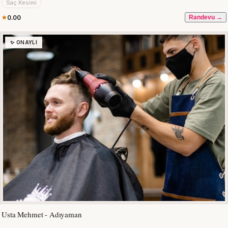
Saç Kesimi
0.00
Randevu →
✨ ONAYLI
Usta Mehmet - Adıyaman