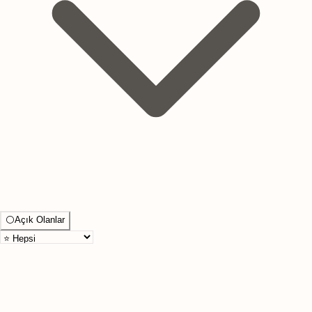
⚪
Açık Olanlar