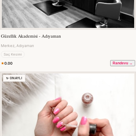
Güzellik Akademisi - Adıyaman
Merkez, Adıyaman
Saç Kesimi
0.00
Randevu →
✨ ONAYLI