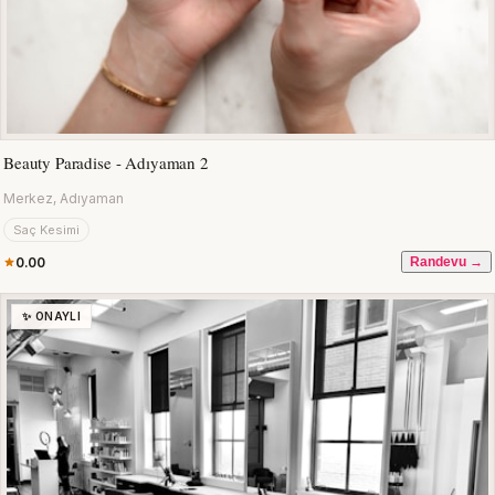
Beauty Paradise - Adıyaman 2
Merkez, Adıyaman
Saç Kesimi
0.00
Randevu →
✨ ONAYLI