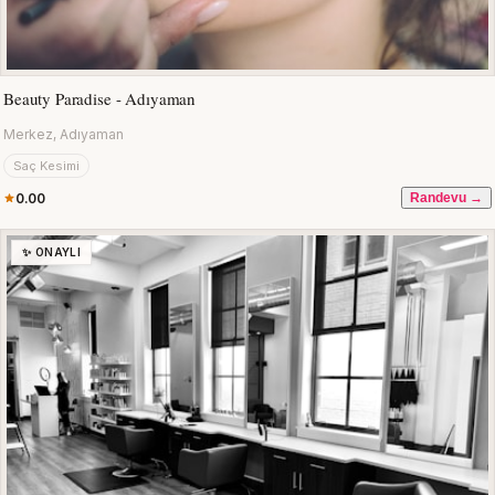
Beauty Paradise - Adıyaman
Merkez, Adıyaman
Saç Kesimi
0.00
Randevu →
✨ ONAYLI