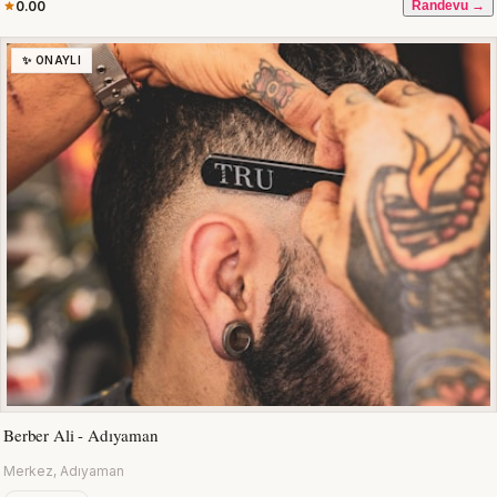
0.00
Randevu →
✨ ONAYLI
Berber Ali - Adıyaman
Merkez, Adıyaman