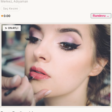
Merkez, Adıyaman
Saç Kesimi
0.00
Randevu →
✨ ONAYLI