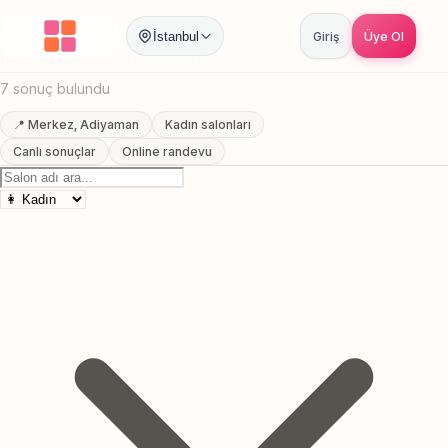
Anasayfa
/
Adiyaman
/
Merkez
/
Kirpik Ekleme
İstanbul
Giriş
Üye Ol
Merkez, Adiyaman Kirpik Ekleme
7 sonuç bulundu
📍 Merkez, Adiyaman
Kadın salonları
Canlı sonuçlar
Online randevu