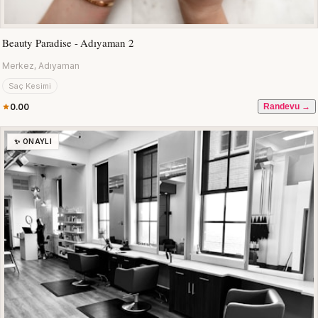
Beauty Paradise - Adıyaman 2
Merkez, Adıyaman
Saç Kesimi
0.00
Randevu →
✨ ONAYLI