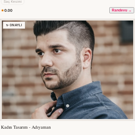
Saç Kesimi
0.00
Randevu →
✨ ONAYLI
Kadın Tasarım - Adıyaman