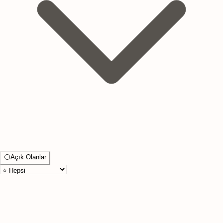
⚪
Açık Olanlar