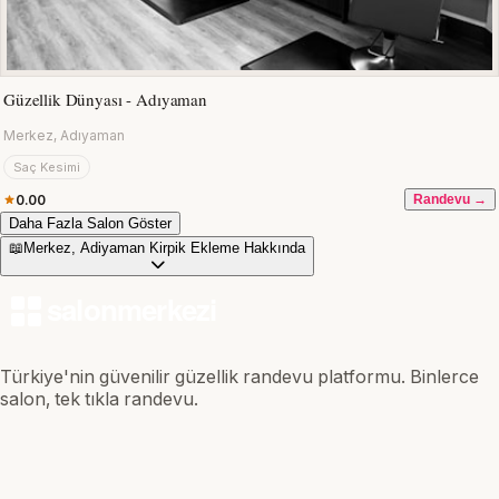
Güzellik Dünyası - Adıyaman
Merkez, Adıyaman
Saç Kesimi
0.00
Randevu →
Daha Fazla Salon Göster
📖
Merkez, Adiyaman Kirpik Ekleme Hakkında
Türkiye'nin güvenilir güzellik randevu platformu. Binlerce
salon, tek tıkla randevu.