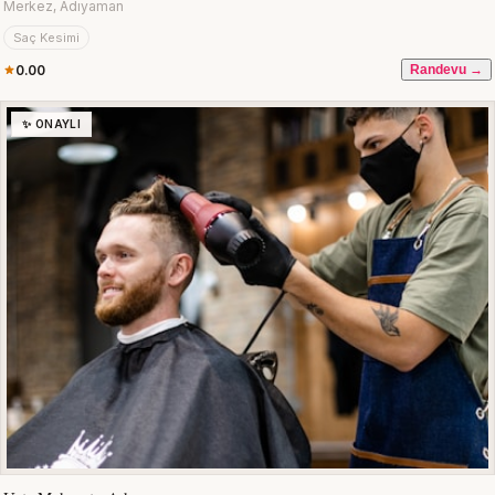
Merkez, Adıyaman
Saç Kesimi
0.00
Randevu →
✨ ONAYLI