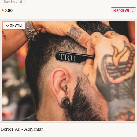
Saç Kesimi
0.00
Randevu →
✨ ONAYLI
Berber Ali - Adıyaman