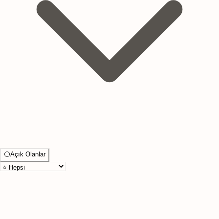
⚪
Açık Olanlar