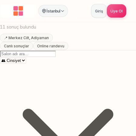
Anasayfa
/
Adiyaman
/
Merkez Cilt
/
Yuz Bakimi
İstanbul
Giriş
Üye Ol
Merkez Cilt, Adiyaman Yuz Bakimi
11 sonuç bulundu
📍 Merkez Cilt, Adiyaman
Canlı sonuçlar
Online randevu