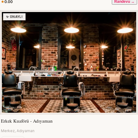
0.00
Randevu →
✨ ONAYLI
Erkek Kuaförü - Adıyaman
Merkez, Adıyaman