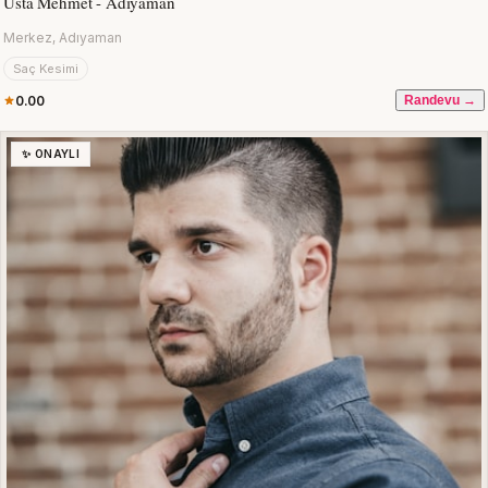
Usta Mehmet - Adıyaman
Merkez, Adıyaman
Saç Kesimi
0.00
Randevu →
✨ ONAYLI