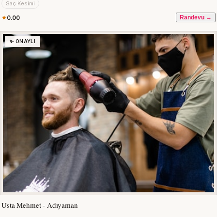
Saç Kesimi
0.00
Randevu →
✨ ONAYLI
Usta Mehmet - Adıyaman