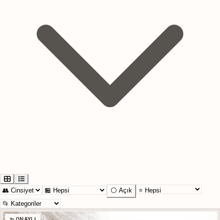
⚪ Açık
✨ ONAYLI