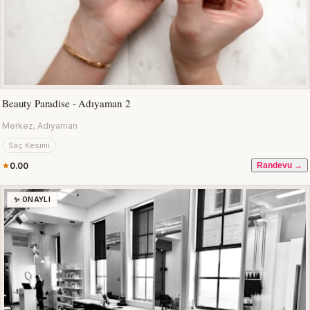
Beauty Paradise - Adıyaman 2
Merkez, Adıyaman
Saç Kesimi
0.00
Randevu →
✨ ONAYLI