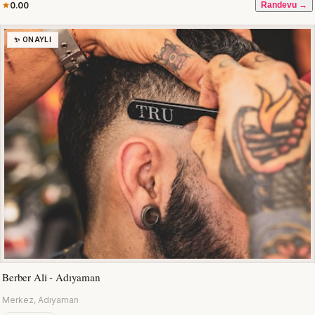
0.00
Randevu →
✨ ONAYLI
Berber Ali - Adıyaman
Merkez, Adıyaman