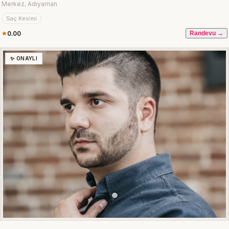
Merkez, Adıyaman
Saç Kesimi
0.00
Randevu →
✨ ONAYLI