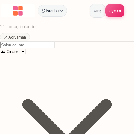
Anasayfa
/
Adiyaman
/
Masaj Spa
İstanbul
Giriş
Üye Ol
Adiyaman Masaj Spa
Canlı sonuçlar
Online randevu
11 sonuç bulundu
📍 Adiyaman