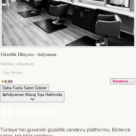
Güzellik Dünyası - Adıyaman
Merkez, Adıyaman
Saç Kesimi
0.00
Randevu →
Daha Fazla Salon Göster
📖
Adiyaman Masaj Spa Hakkında
Türkiye'nin güvenilir güzellik randevu platformu. Binlerce
salon, tek tıkla randevu.