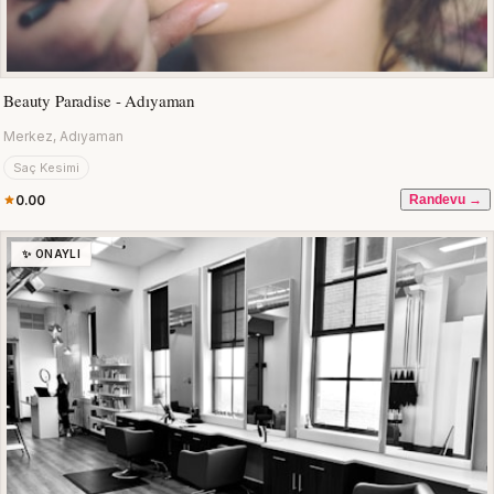
Beauty Paradise - Adıyaman
Merkez, Adıyaman
Saç Kesimi
0.00
Randevu →
✨ ONAYLI