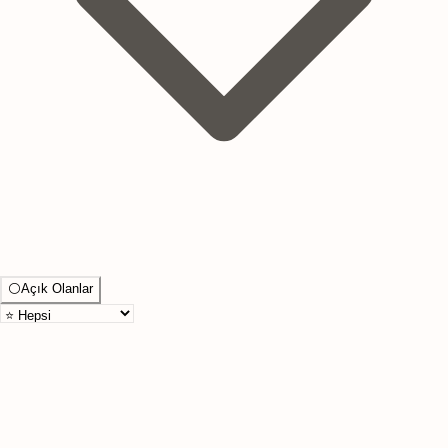
⚪
Açık Olanlar