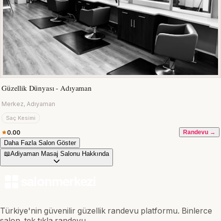
Güzellik Dünyası - Adıyaman
Merkez, Adıyaman
Saç Kesimi
0.00
Randevu →
Daha Fazla Salon Göster
📖
Adiyaman Masaj Salonu Hakkında
Türkiye'nin güvenilir güzellik randevu platformu. Binlerce
salon, tek tıkla randevu.