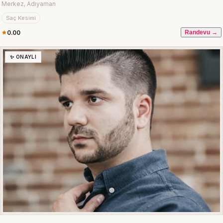
Merkez, Adıyaman
Saç Kesimi
0.00
Randevu →
✨ ONAYLI