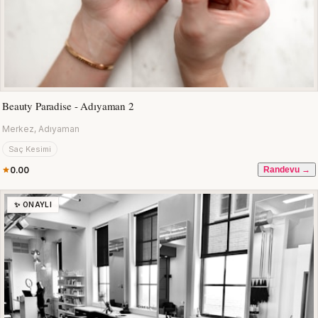
Beauty Paradise - Adıyaman 2
Merkez, Adıyaman
Saç Kesimi
0.00
Randevu →
✨ ONAYLI