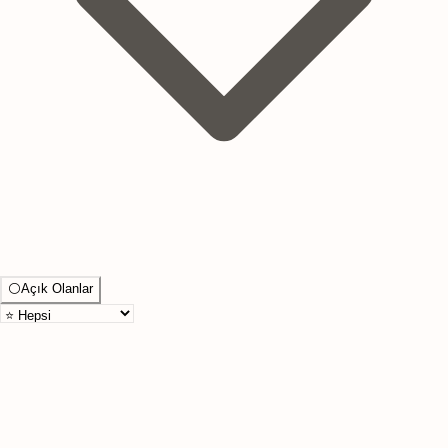
⚪
Açık Olanlar