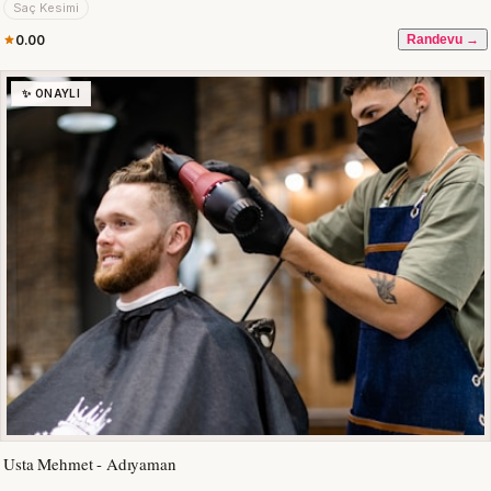
Saç Kesimi
0.00
Randevu →
✨ ONAYLI
Usta Mehmet - Adıyaman