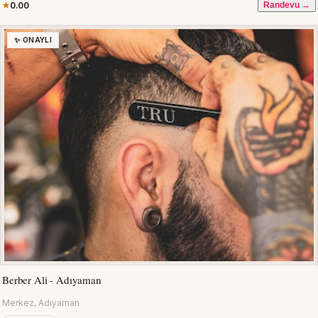
0.00
Randevu →
✨ ONAYLI
Berber Ali - Adıyaman
Merkez, Adıyaman