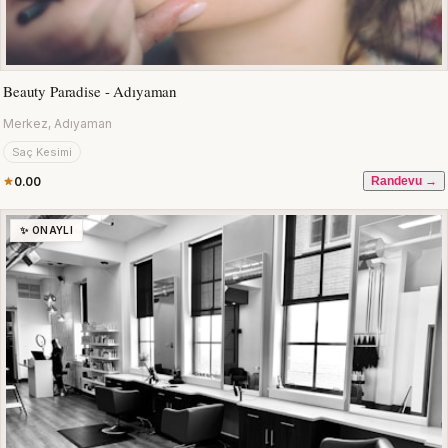
Beauty Paradise - Adıyaman
Merkez, Adıyaman
Saç Kesimi
0.00
Randevu →
✨ ONAYLI