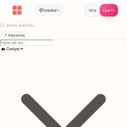
Anasayfa
/
Adiyaman
/
Masaj Salonu
İstanbul
Giriş
Üye Ol
Adiyaman Masaj Salonu
Canlı sonuçlar
Online randevu
11 sonuç bulundu
📍 Adiyaman