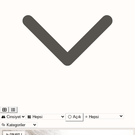
⚪ Açık
✨ ONAYLI