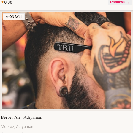
0.00
Randevu →
✨ ONAYLI
Berber Ali - Adıyaman
Merkez, Adıyaman