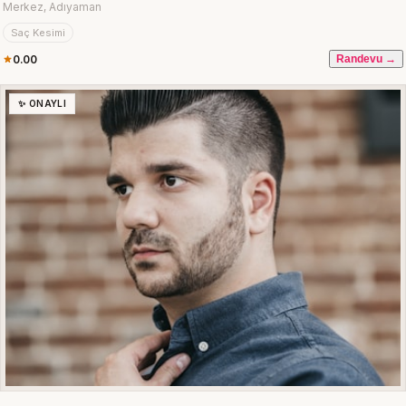
Merkez, Adıyaman
Saç Kesimi
0.00
Randevu →
✨ ONAYLI