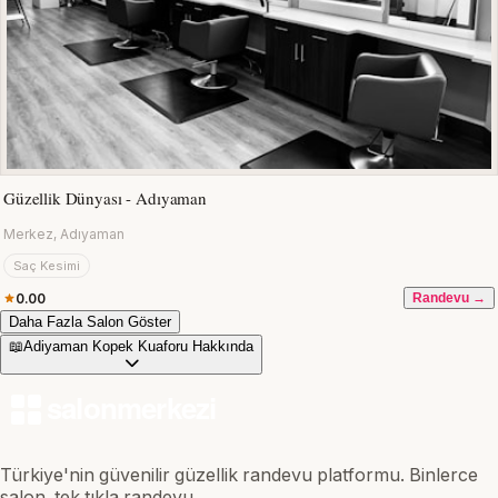
Güzellik Dünyası - Adıyaman
Merkez, Adıyaman
Saç Kesimi
0.00
Randevu →
Daha Fazla Salon Göster
📖
Adiyaman Kopek Kuaforu Hakkında
Türkiye'nin güvenilir güzellik randevu platformu. Binlerce
salon, tek tıkla randevu.