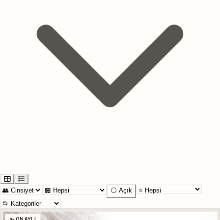
⚪ Açık
✨ ONAYLI