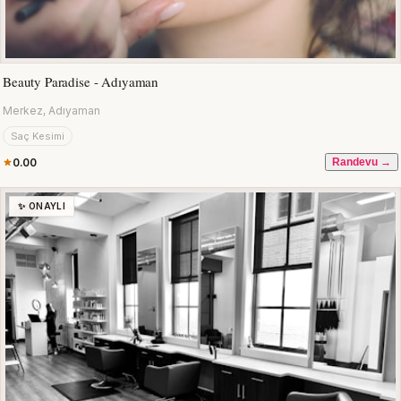
Beauty Paradise - Adıyaman
Merkez, Adıyaman
Saç Kesimi
0.00
Randevu →
✨ ONAYLI