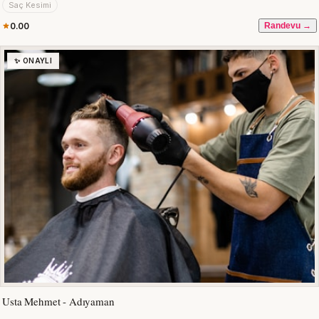
Saç Kesimi
0.00
Randevu →
✨ ONAYLI
Usta Mehmet - Adıyaman