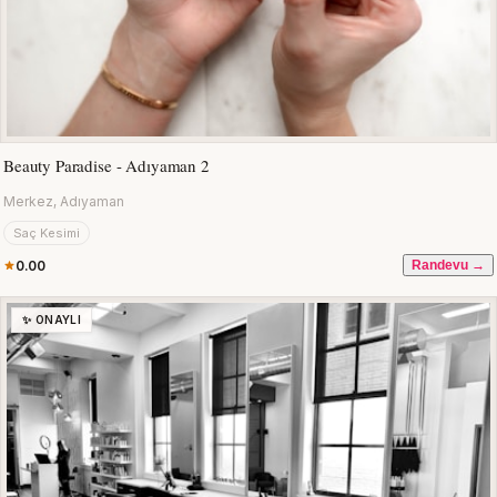
Beauty Paradise - Adıyaman 2
Merkez, Adıyaman
Saç Kesimi
0.00
Randevu →
✨ ONAYLI