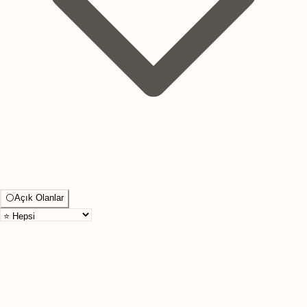
⚪
Açık Olanlar