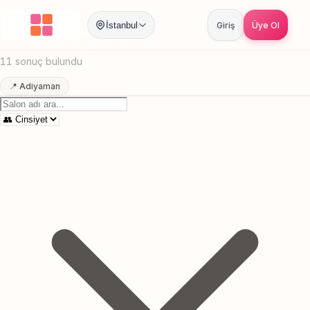
Anasayfa
/
Adiyaman
/
Kopek Kuaforu
İstanbul
Giriş
Üye Ol
Adiyaman Kopek Kuaforu
Canlı sonuçlar
Online randevu
11 sonuç bulundu
📍 Adiyaman