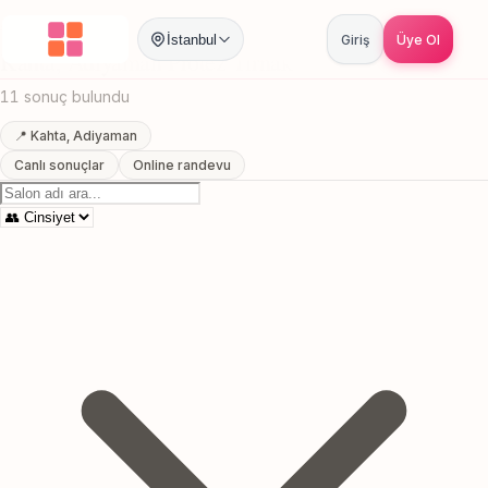
Anasayfa
/
Adiyaman
/
Kahta
/
Protez Tirnak
İstanbul
Giriş
Üye Ol
Kahta, Adiyaman Protez Tirnak
11 sonuç bulundu
📍 Kahta, Adiyaman
Canlı sonuçlar
Online randevu