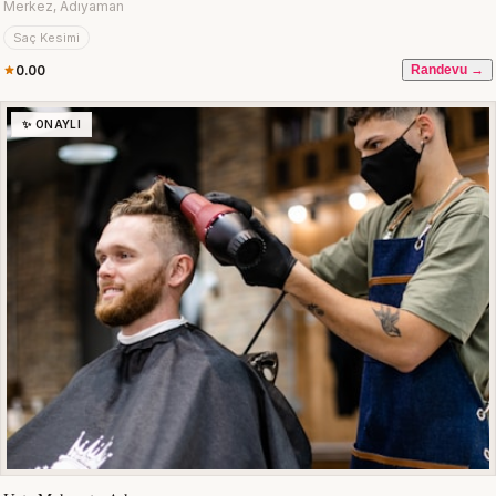
Merkez, Adıyaman
Saç Kesimi
0.00
Randevu →
✨ ONAYLI