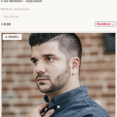
Usta Mehmet - Adıyaman
Merkez, Adıyaman
Saç Kesimi
0.00
Randevu →
✨ ONAYLI