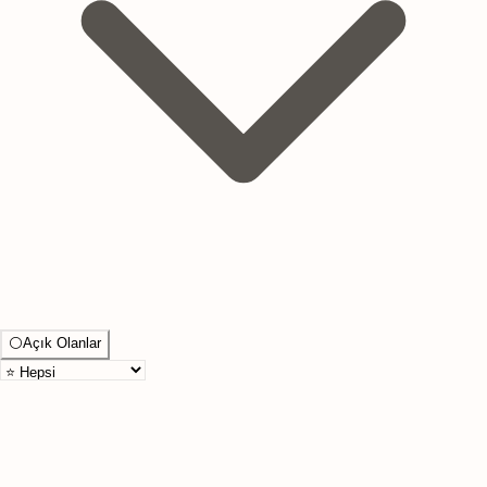
⚪
Açık Olanlar