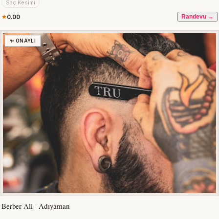
Saç Kesimi
0.00
Randevu →
✨ ONAYLI
Berber Ali - Adıyaman