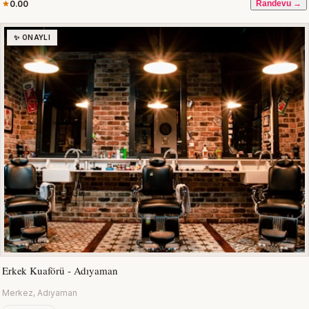
0.00
Randevu →
✨ ONAYLI
Erkek Kuaförü - Adıyaman
Merkez, Adıyaman