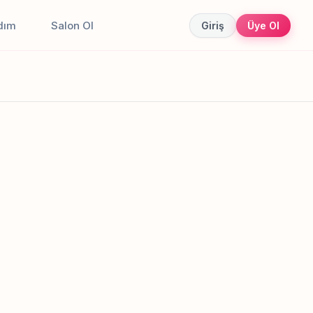
dım
Salon Ol
Giriş
Üye Ol
Canlı sonuçlar
Online randevu