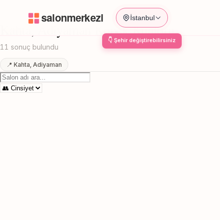
Anasayfa
/
Adiyaman
/
Kahta
/
Kopek Kuaforu
İstanbul
Kahta, Adiyaman Kopek Kuaforu
11 sonuç bulundu
📍 Kahta, Adiyaman