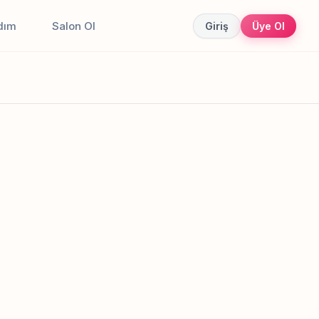
dım
Salon Ol
Giriş
Üye Ol
Canlı sonuçlar
Online randevu