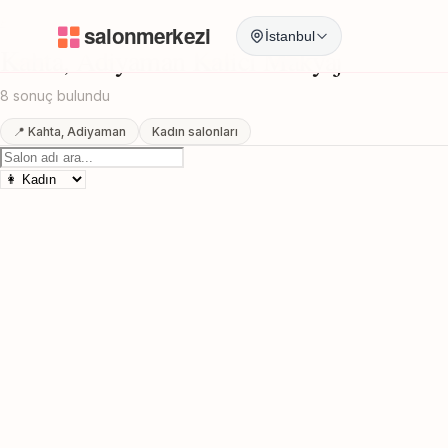
Anasayfa
/
Adiyaman
/
Kahta
/
Kalici Makyaj
İstanbul
Kahta, Adiyaman Kalici Makyaj
8 sonuç bulundu
📍 Kahta, Adiyaman
Kadın salonları