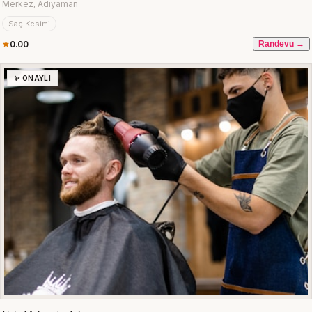
Merkez, Adıyaman
Saç Kesimi
0.00
Randevu →
✨ ONAYLI