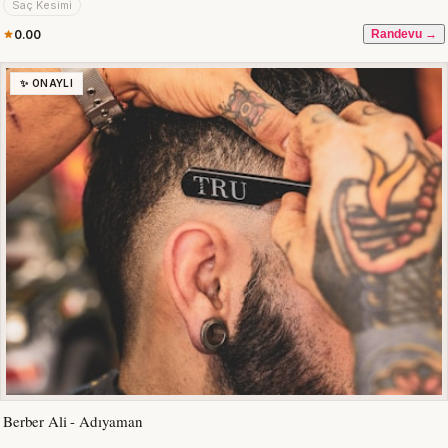
Saç Kesimi
0.00
Randevu →
✨ ONAYLI
Berber Ali - Adıyaman