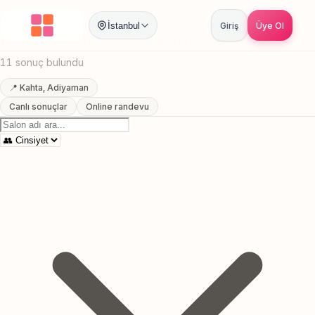
Anasayfa
/
Adiyaman
/
Kahta
/
En Yakin Berber
İstanbul
Giriş
Üye Ol
Kahta, Adiyaman En Yakin Berber
11 sonuç bulundu
📍 Kahta, Adiyaman
Canlı sonuçlar
Online randevu