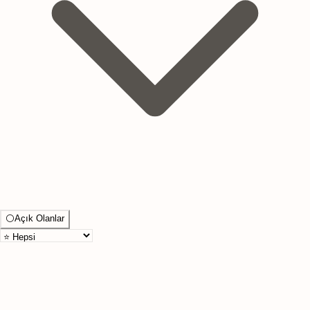
⚪
Açık Olanlar