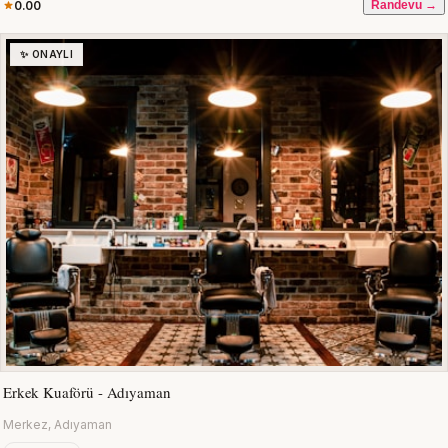
0.00
Randevu →
✨ ONAYLI
Erkek Kuaförü - Adıyaman
Merkez, Adıyaman