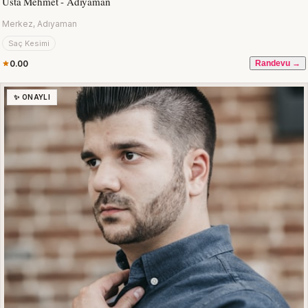
Usta Mehmet - Adıyaman
Merkez, Adıyaman
Saç Kesimi
0.00
Randevu →
✨ ONAYLI