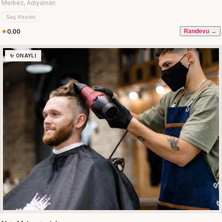
Merkez, Adıyaman
Saç Kesimi
0.00
Randevu →
✨ ONAYLI