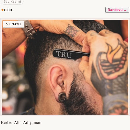
Saç Kesimi
0.00
Randevu →
✨ ONAYLI
Berber Ali - Adıyaman