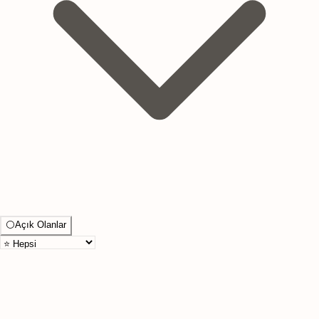
⚪
Açık Olanlar