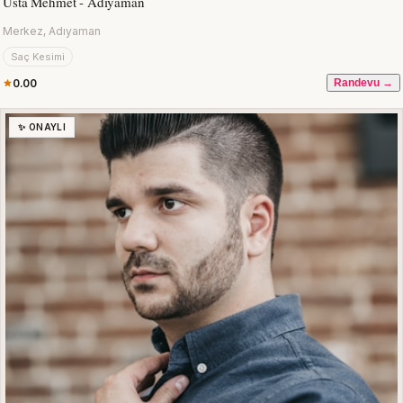
Usta Mehmet - Adıyaman
Merkez, Adıyaman
Saç Kesimi
0.00
Randevu →
✨ ONAYLI