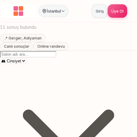
Anasayfa
/
Adiyaman
/
Gerger
/
Spa Merkezi
İstanbul
Giriş
Üye Ol
Gerger, Adiyaman Spa Merkezi
11 sonuç bulundu
📍 Gerger, Adiyaman
Canlı sonuçlar
Online randevu