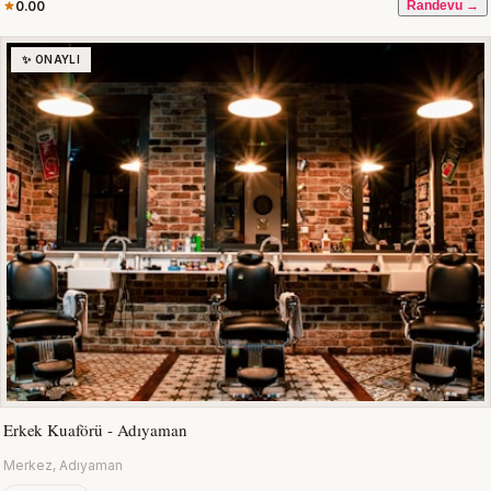
0.00
Randevu →
✨ ONAYLI
Erkek Kuaförü - Adıyaman
Merkez, Adıyaman