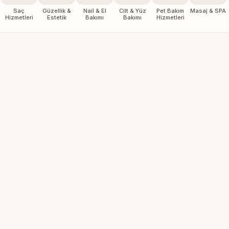
Saç
Güzellik &
Nail & El
Cilt & Yüz
Pet Bakım
Masaj & SPA
Hizmetleri
Estetik
Bakımı
Bakımı
Hizmetleri