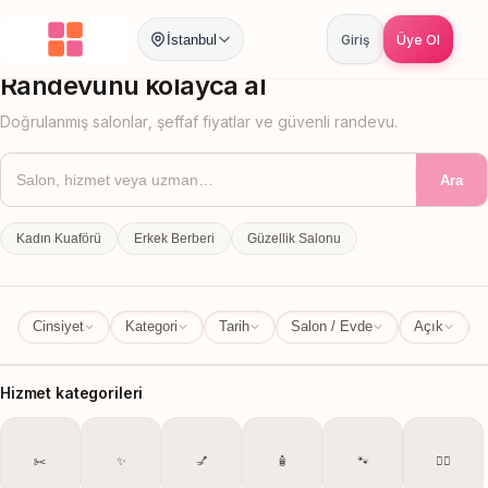
İstanbul
Giriş
Üye Ol
İstanbul
İl Değiştir
Randevunu kolayca al
Doğrulanmış salonlar, şeffaf fiyatlar ve güvenli randevu.
Ara
Kadın Kuaförü
Erkek Berberi
Güzellik Salonu
Cinsiyet
Kategori
Tarih
Salon / Evde
Açık
Hizmet kategorileri
✂️
✨
💅
🧴
🐾
💆‍♀️