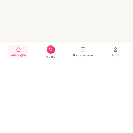
Ana Sayfa
Randevularım
Profil
Arama
Türkiye'nin güvenilir güzellik randevu platformu. Binlerce
salon, tek tıkla randevu.