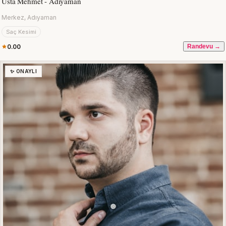
Usta Mehmet - Adıyaman
Merkez, Adıyaman
Saç Kesimi
0.00
Randevu →
✨ ONAYLI