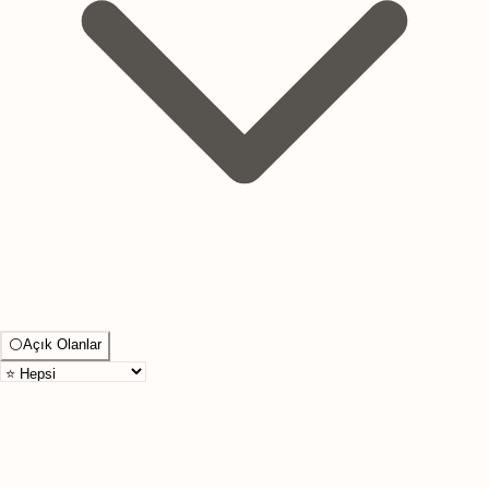
⚪
Açık Olanlar