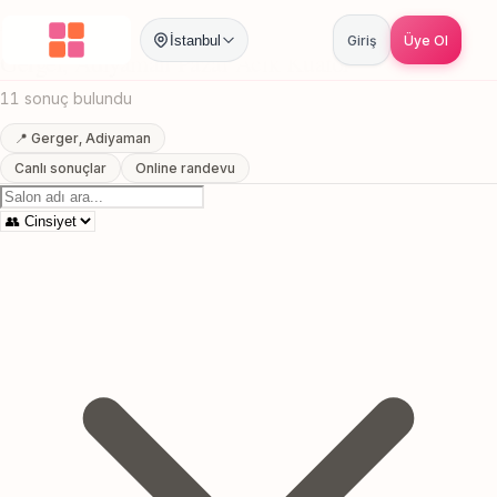
Anasayfa
/
Adiyaman
/
Gerger
/
Pazar Acik Kuafor
İstanbul
Giriş
Üye Ol
Gerger, Adiyaman Pazar Acik Kuafor
11 sonuç bulundu
📍 Gerger, Adiyaman
Canlı sonuçlar
Online randevu