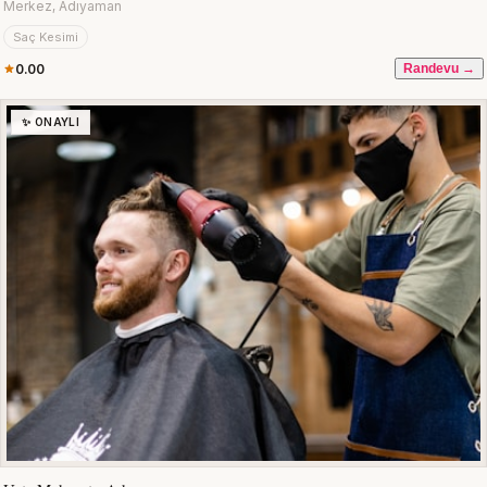
Merkez, Adıyaman
Saç Kesimi
0.00
Randevu →
✨ ONAYLI