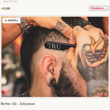
Saç Kesimi
0.00
Randevu →
✨ ONAYLI
Berber Ali - Adıyaman