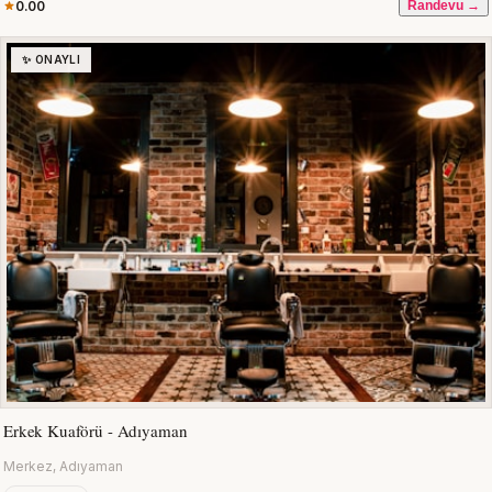
0.00
Randevu →
✨ ONAYLI
Erkek Kuaförü - Adıyaman
Merkez, Adıyaman