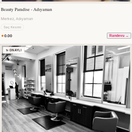
Beauty Paradise - Adıyaman
Merkez, Adıyaman
Saç Kesimi
0.00
Randevu →
✨ ONAYLI