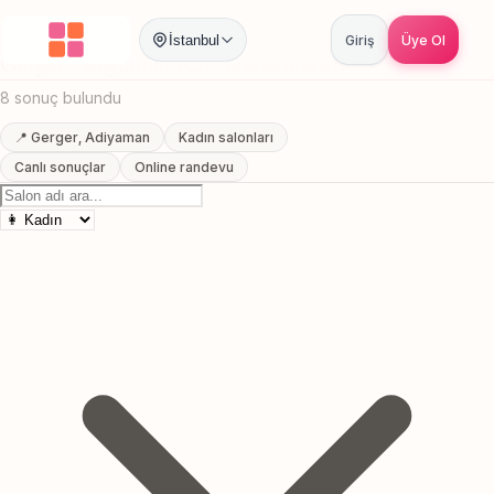
Anasayfa
/
Adiyaman
/
Gerger
/
Kas Sekillendirme
İstanbul
Giriş
Üye Ol
Gerger, Adiyaman Kas Sekillendirme
8 sonuç bulundu
📍 Gerger, Adiyaman
Kadın salonları
Canlı sonuçlar
Online randevu