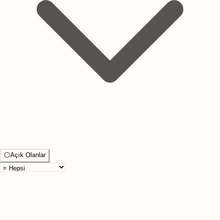
⚪
Açık Olanlar