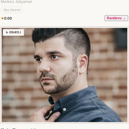
Merkez, Adıyaman
Saç Kesimi
0.00
Randevu →
✨ ONAYLI