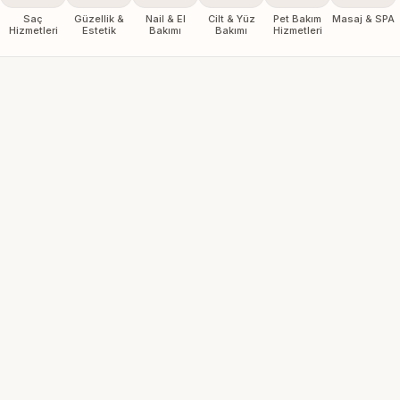
Saç
Güzellik &
Nail & El
Cilt & Yüz
Pet Bakım
Masaj & SPA
Hizmetleri
Estetik
Bakımı
Bakımı
Hizmetleri