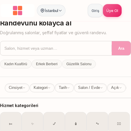
İstanbul
Giriş
Üye Ol
İstanbul
İl Değiştir
Randevunu kolayca al
Doğrulanmış salonlar, şeffaf fiyatlar ve güvenli randevu.
Ara
Kadın Kuaförü
Erkek Berberi
Güzellik Salonu
Cinsiyet
Kategori
Tarih
Salon / Evde
Açık
Hizmet kategorileri
✂️
✨
💅
🧴
🐾
💆‍♀️