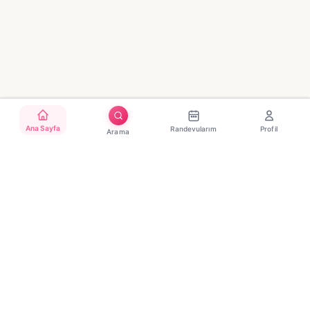
Ana Sayfa
Randevularım
Profil
Arama
Türkiye'nin güvenilir güzellik randevu platformu. Binlerce
salon, tek tıkla randevu.