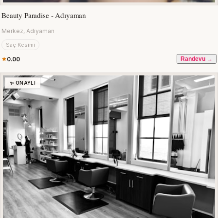
Beauty Paradise - Adıyaman
Merkez, Adıyaman
Saç Kesimi
0.00
Randevu →
✨ ONAYLI