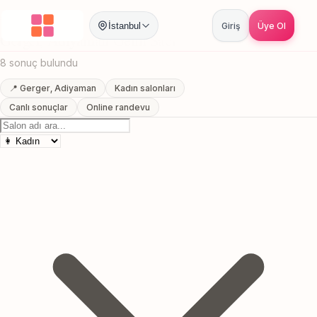
Anasayfa
/
Adiyaman
/
Gerger
/
Gelin Saci
İstanbul
Giriş
Üye Ol
Gerger, Adiyaman Gelin Saci
8 sonuç bulundu
📍 Gerger, Adiyaman
Kadın salonları
Canlı sonuçlar
Online randevu