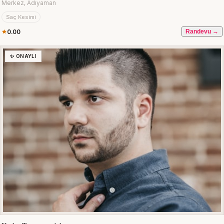
Merkez, Adıyaman
Saç Kesimi
0.00
Randevu →
✨ ONAYLI