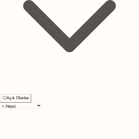
⚪
Açık Olanlar