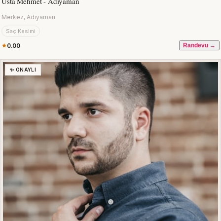
Usta Mehmet - Adıyaman
Merkez, Adıyaman
Saç Kesimi
0.00
Randevu →
✨ ONAYLI