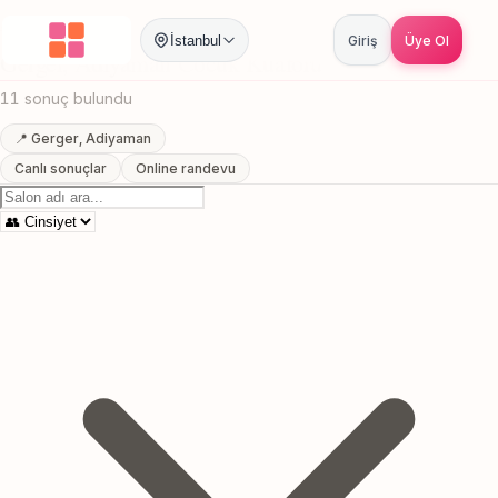
Anasayfa
/
Adiyaman
/
Gerger
/
Cocuk Kuaforu
İstanbul
Giriş
Üye Ol
Gerger, Adiyaman Cocuk Kuaforu
11 sonuç bulundu
📍 Gerger, Adiyaman
Canlı sonuçlar
Online randevu