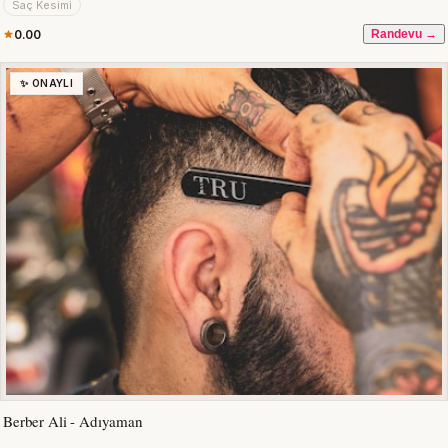
Saç Kesimi
0.00
Randevu →
✨ ONAYLI
Berber Ali - Adıyaman