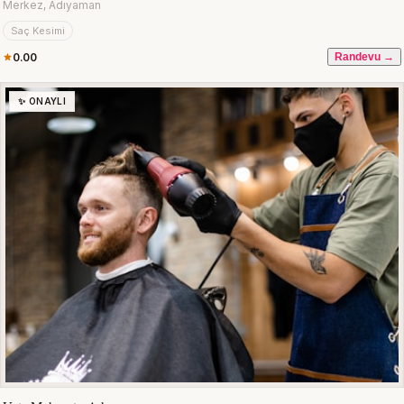
Merkez, Adıyaman
Saç Kesimi
0.00
Randevu →
✨ ONAYLI