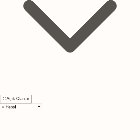
⚪
Açık Olanlar