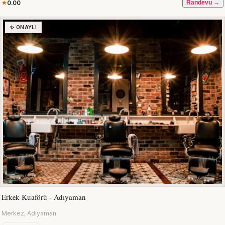
0.00
Randevu →
✨ ONAYLI
Erkek Kuaförü - Adıyaman
Merkez, Adıyaman