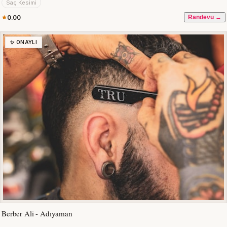
Saç Kesimi
0.00
Randevu →
✨ ONAYLI
Berber Ali - Adıyaman