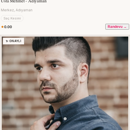
Usta Mehmet - Adıyaman
Merkez, Adıyaman
Saç Kesimi
0.00
Randevu →
✨ ONAYLI