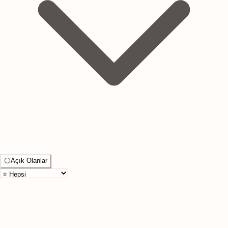
⚪
Açık Olanlar