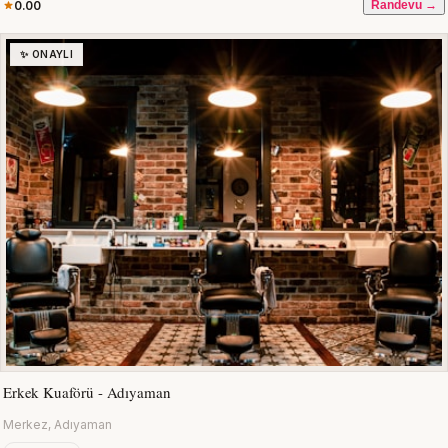
0.00
Randevu →
✨ ONAYLI
Erkek Kuaförü - Adıyaman
Merkez, Adıyaman