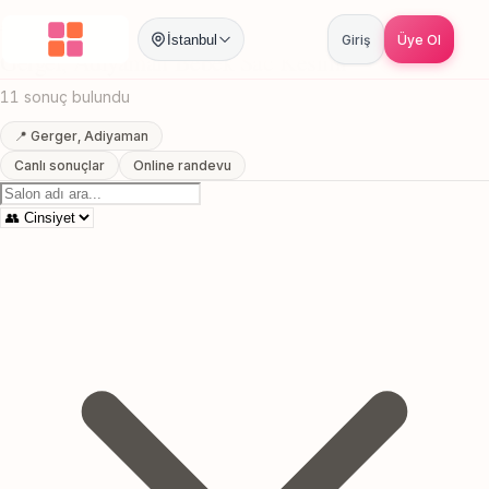
Anasayfa
/
Adiyaman
/
Gerger
/
Bebek Sac Kesimi
İstanbul
Giriş
Üye Ol
Gerger, Adiyaman Bebek Sac Kesimi
11 sonuç bulundu
📍 Gerger, Adiyaman
Canlı sonuçlar
Online randevu