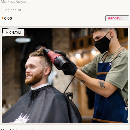
Merkez, Adıyaman
Saç Kesimi
0.00
Randevu →
✨ ONAYLI