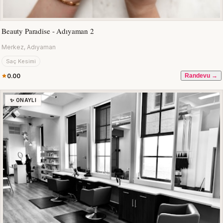
Beauty Paradise - Adıyaman 2
Merkez, Adıyaman
Saç Kesimi
0.00
Randevu →
✨ ONAYLI