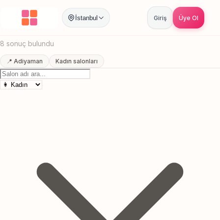
Anasayfa
/
Adiyaman
/
Gelin Saci
İstanbul
Giriş
Üye Ol
Adiyaman Gelin Saci
Canlı sonuçlar
Online randevu
8 sonuç bulundu
📍 Adiyaman
Kadın salonları