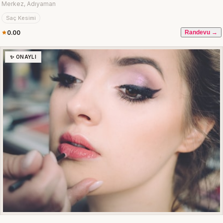
Merkez, Adıyaman
Saç Kesimi
0.00
Randevu →
✨ ONAYLI