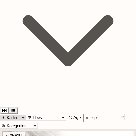
⚪ Açık
✨ ONAYLI