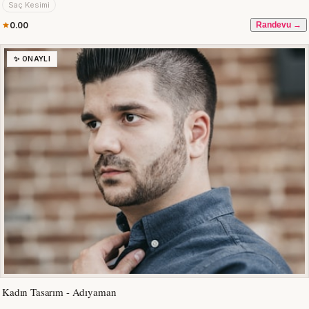
Saç Kesimi
0.00
Randevu →
✨ ONAYLI
Kadın Tasarım - Adıyaman