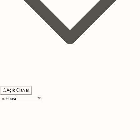
⚪
Açık Olanlar