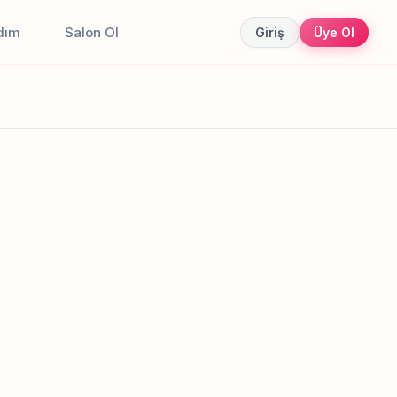
dım
Salon Ol
Giriş
Üye Ol
Canlı sonuçlar
Online randevu