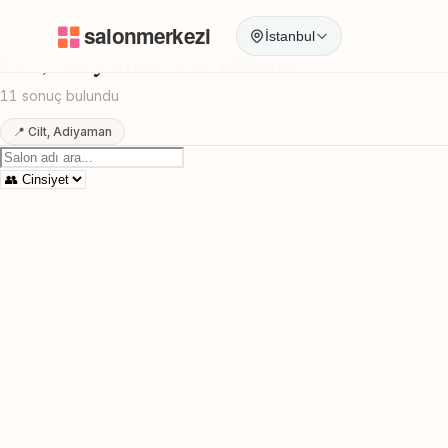
Anasayfa
/
Adiyaman
/
Cilt
/
Yuz Bakimi
İstanbul
Cilt, Adiyaman Yuz Bakimi
11 sonuç bulundu
📍 Cilt, Adiyaman