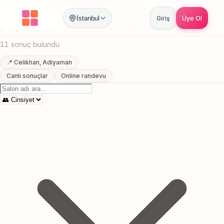
Anasayfa
/
Adiyaman
/
Celikhan
/
Tirnak Bakimi
İstanbul
Giriş
Üye Ol
Celikhan, Adiyaman Tirnak Bakimi
11 sonuç bulundu
📍 Celikhan, Adiyaman
Canlı sonuçlar
Online randevu