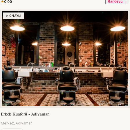
0.00
Randevu →
✨ ONAYLI
Erkek Kuaförü - Adıyaman
Merkez, Adıyaman