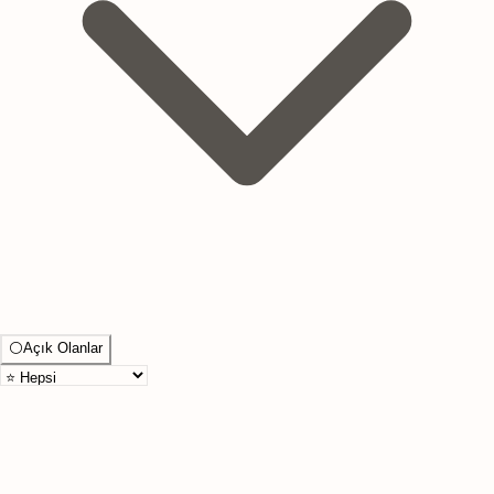
⚪
Açık Olanlar