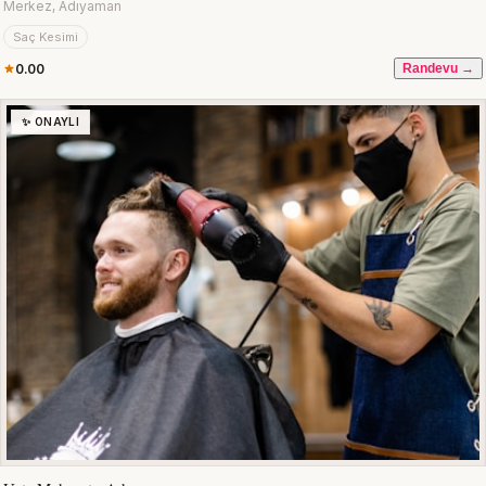
Merkez, Adıyaman
Saç Kesimi
0.00
Randevu →
✨ ONAYLI