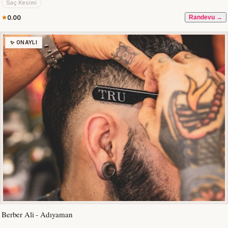
Saç Kesimi
0.00
Randevu →
✨ ONAYLI
Berber Ali - Adıyaman