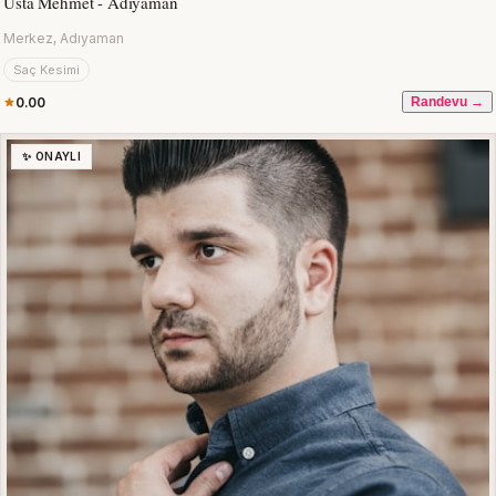
Usta Mehmet - Adıyaman
Merkez, Adıyaman
Saç Kesimi
0.00
Randevu →
✨ ONAYLI