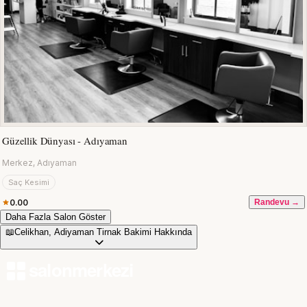
Güzellik Dünyası - Adıyaman
Merkez, Adıyaman
Saç Kesimi
0.00
Randevu →
Daha Fazla Salon Göster
📖
Celikhan, Adiyaman Tirnak Bakimi Hakkında