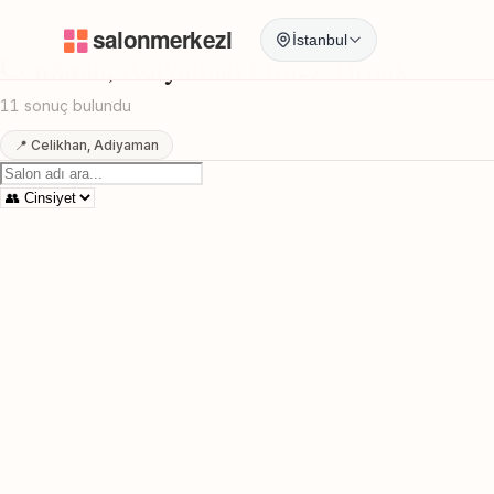
Anasayfa
/
Adiyaman
/
Celikhan
/
Protez Tirnak
İstanbul
Celikhan, Adiyaman Protez Tirnak
11 sonuç bulundu
📍 Celikhan, Adiyaman