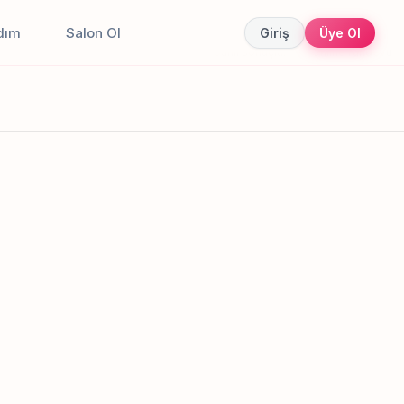
dım
Salon Ol
Giriş
Üye Ol
Canlı sonuçlar
Online randevu