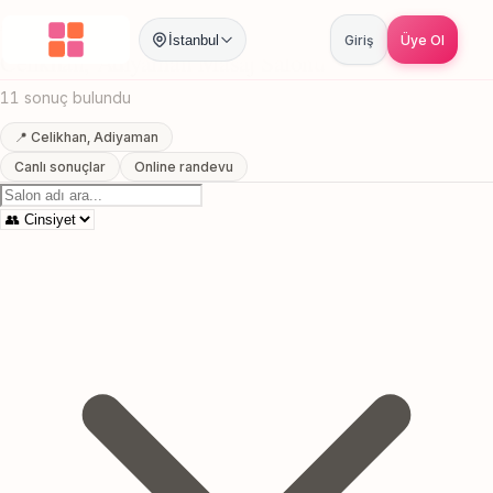
Anasayfa
/
Adiyaman
/
Celikhan
/
Masaj Salonu
İstanbul
Giriş
Üye Ol
Celikhan, Adiyaman Masaj Salonu
11 sonuç bulundu
📍 Celikhan, Adiyaman
Canlı sonuçlar
Online randevu