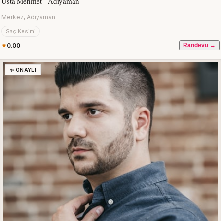
Usta Mehmet - Adıyaman
Merkez, Adıyaman
Saç Kesimi
0.00
Randevu →
✨ ONAYLI