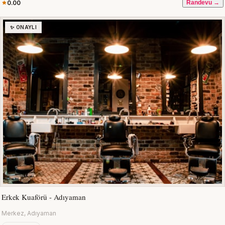
0.00
Randevu →
✨ ONAYLI
Erkek Kuaförü - Adıyaman
Merkez, Adıyaman