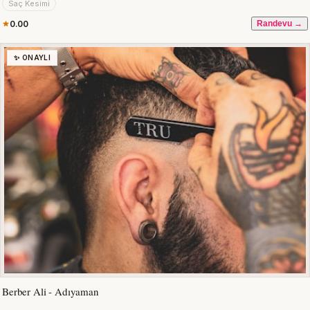
Saç Kesimi
0.00
Randevu →
✨ ONAYLI
Berber Ali - Adıyaman