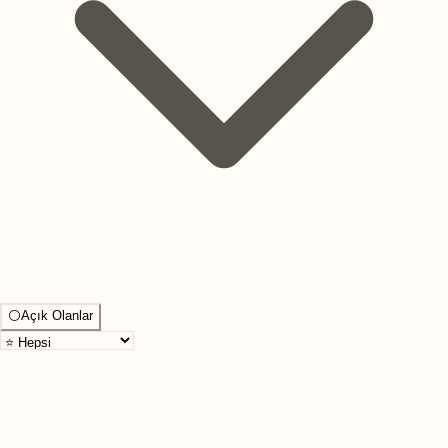
⚪
Açık Olanlar