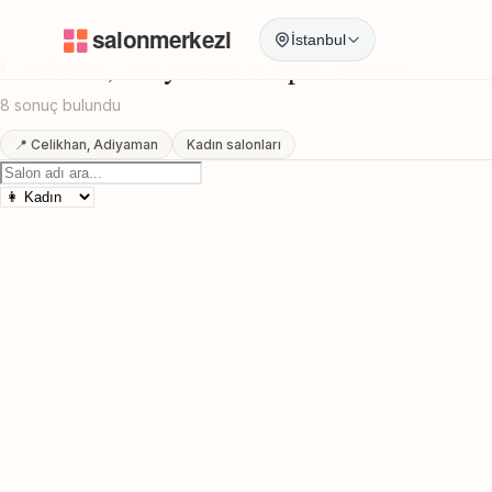
Anasayfa
/
Adiyaman
/
Celikhan
/
Kirpik Ekleme
İstanbul
Celikhan, Adiyaman Kirpik Ekleme
8 sonuç bulundu
📍 Celikhan, Adiyaman
Kadın salonları