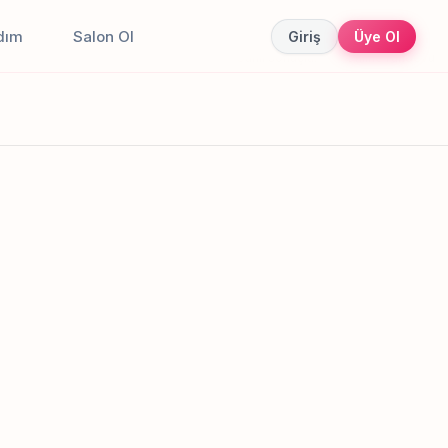
dım
Salon Ol
Giriş
Üye Ol
Canlı sonuçlar
Online randevu