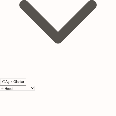
⚪
Açık Olanlar