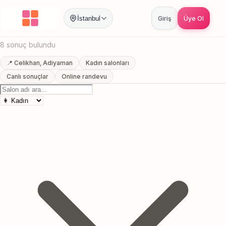
Anasayfa
/
Adiyaman
/
Celikhan
/
Kas Sekillendirme
İstanbul
Giriş
Üye Ol
Celikhan, Adiyaman Kas Sekillendirme
8 sonuç bulundu
📍 Celikhan, Adiyaman
Kadın salonları
Canlı sonuçlar
Online randevu