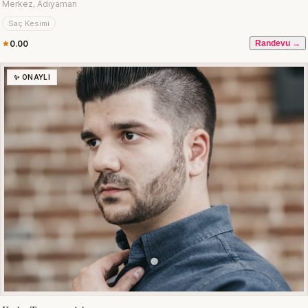
Merkez, Adıyaman
Saç Kesimi
0.00
Randevu →
✨ ONAYLI