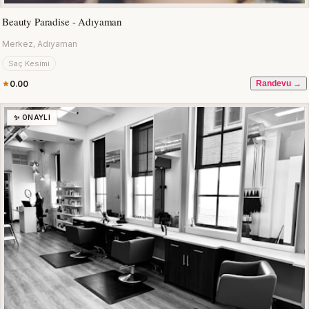
Beauty Paradise - Adıyaman
Merkez, Adıyaman
Saç Kesimi
0.00
Randevu →
✨ ONAYLI