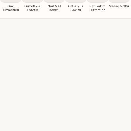
Saç
Güzellik &
Nail & El
Cilt & Yüz
Pet Bakım
Masaj & SPA
Hizmetleri
Estetik
Bakımı
Bakımı
Hizmetleri