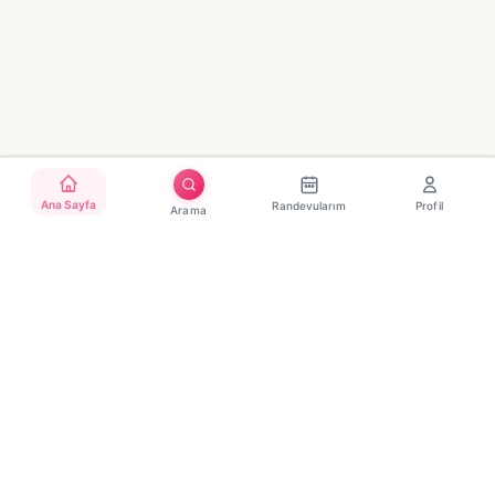
Ana Sayfa
Randevularım
Profil
Arama
Türkiye'nin güvenilir güzellik randevu platformu. Binlerce
salon, tek tıkla randevu.