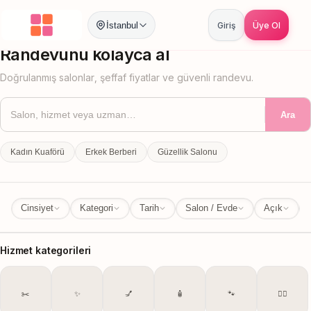
İstanbul
Giriş
Üye Ol
İstanbul
İl Değiştir
Randevunu kolayca al
Doğrulanmış salonlar, şeffaf fiyatlar ve güvenli randevu.
Ara
Kadın Kuaförü
Erkek Berberi
Güzellik Salonu
Cinsiyet
Kategori
Tarih
Salon / Evde
Açık
Hizmet kategorileri
✂️
✨
💅
🧴
🐾
💆‍♀️