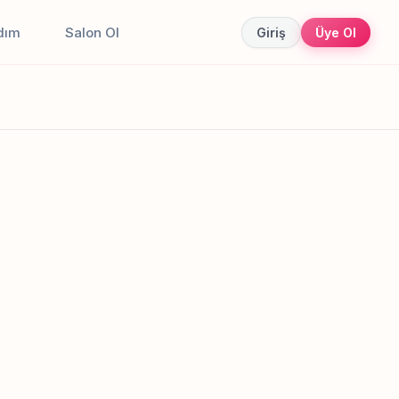
dım
Salon Ol
Giriş
Üye Ol
Canlı sonuçlar
Online randevu