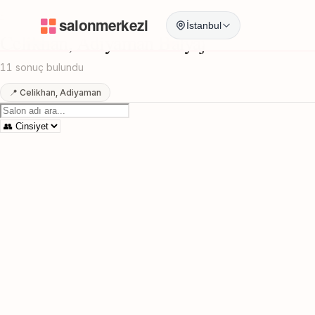
Anasayfa
/
Adiyaman
/
Celikhan
/
Balyaj
İstanbul
Celikhan, Adiyaman Balyaj
11 sonuç bulundu
📍 Celikhan, Adiyaman