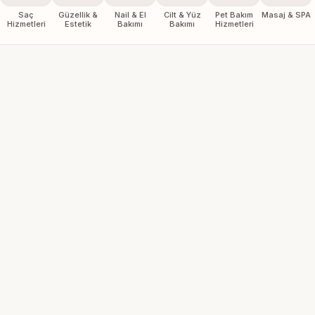
Saç
Güzellik &
Nail & El
Cilt & Yüz
Pet Bakım
Masaj & SPA
Hizmetleri
Estetik
Bakımı
Bakımı
Hizmetleri