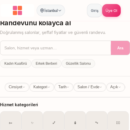
İstanbul
Giriş
Üye Ol
İstanbul
İl Değiştir
Randevunu kolayca al
Doğrulanmış salonlar, şeffaf fiyatlar ve güvenli randevu.
Ara
Kadın Kuaförü
Erkek Berberi
Güzellik Salonu
Cinsiyet
Kategori
Tarih
Salon / Evde
Açık
Hizmet kategorileri
✂️
✨
💅
🧴
🐾
💆‍♀️