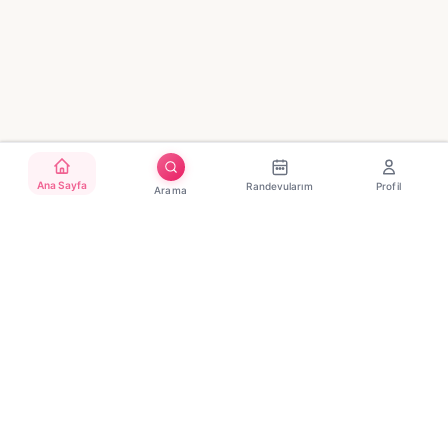
Ana Sayfa
Randevularım
Profil
Arama
Türkiye'nin güvenilir güzellik randevu platformu. Binlerce
salon, tek tıkla randevu.