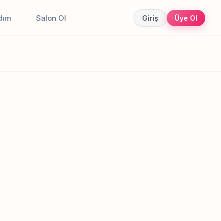
dım
Salon Ol
Giriş
Üye Ol
Canlı sonuçlar
Online randevu