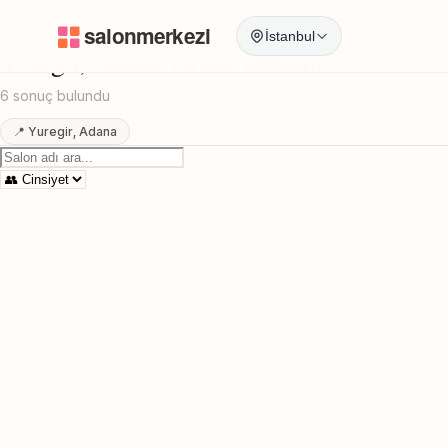
Anasayfa
/
Adana
/
Yuregir
/
Tirnak Bakimi
İstanbul
Yuregir, Adana Tirnak Bakimi
6 sonuç bulundu
📍 Yuregir, Adana