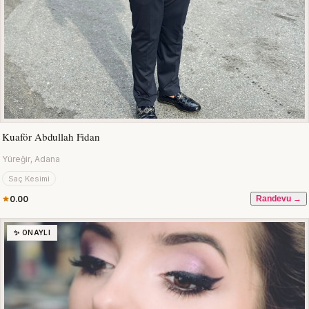
Kuaför Abdullah Fidan
Yüreğir, Adana
Saç Kesimi
0.00
Randevu →
✨ ONAYLI