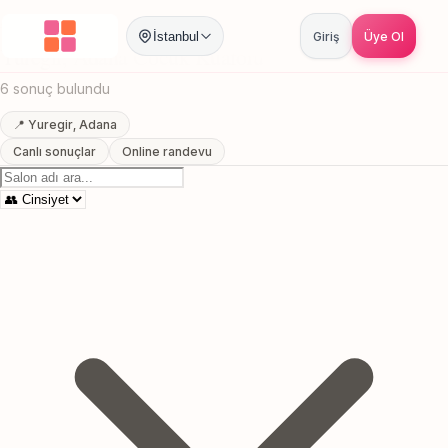
Anasayfa
/
Adana
/
Yuregir
/
Cocuk Kuaforu
İstanbul
Giriş
Üye Ol
Yuregir, Adana Cocuk Kuaforu
6 sonuç bulundu
📍 Yuregir, Adana
Canlı sonuçlar
Online randevu