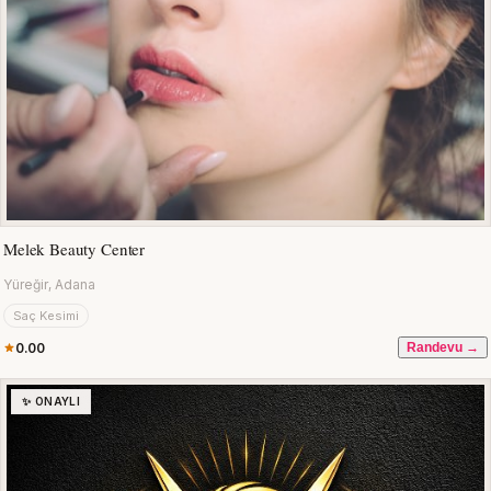
Melek Beauty Center
Yüreğir, Adana
Saç Kesimi
0.00
Randevu →
✨ ONAYLI