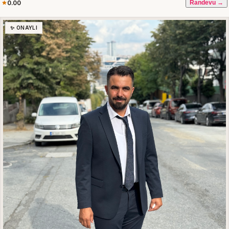
0.00
Randevu →
✨ ONAYLI