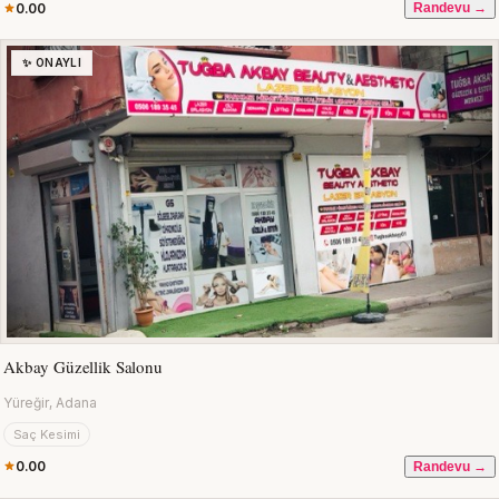
0.00
Randevu →
✨ ONAYLI
Akbay Güzellik Salonu
Yüreğir, Adana
Saç Kesimi
0.00
Randevu →