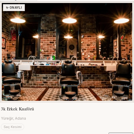
✨ ONAYLI
3k Erkek Kuaförü
Yüreğir, Adana
Saç Kesimi