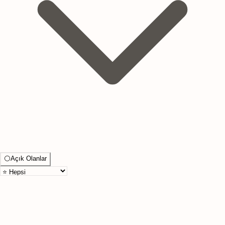
⚪
Açık Olanlar