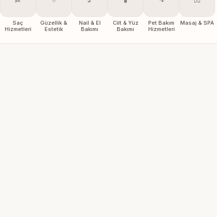
✂️
✨
💅
🧴
🐾
💆‍♀️
Saç
Güzellik &
Nail & El
Cilt & Yüz
Pet Bakım
Masaj & SPA
Hizmetleri
Estetik
Bakımı
Bakımı
Hizmetleri