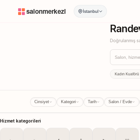
İstanbul
İstanbul
İl Değ
Randev
Doğrulanmış sa
Kadın Kuaförü
Cinsiyet
Kategori
Tarih
Salon / Evde
Hizmet kategorileri