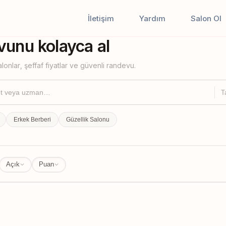
İletişim
Yardım
Salon Ol
iştir
unu kolayca al
lonlar, şeffaf fiyatlar ve güvenli randevu.
T
Erkek Berberi
Güzellik Salonu
Açık
Puan