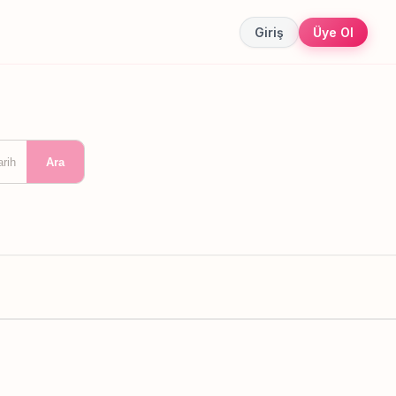
Giriş
Üye Ol
arih
Ara