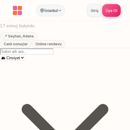
Anasayfa
/
Adana
/
Seyhan
/
Bebek Sac Kesimi
İstanbul
Giriş
Üye Ol
Seyhan, Adana Bebek Sac Kesimi
17 sonuç bulundu
📍 Seyhan, Adana
Canlı sonuçlar
Online randevu