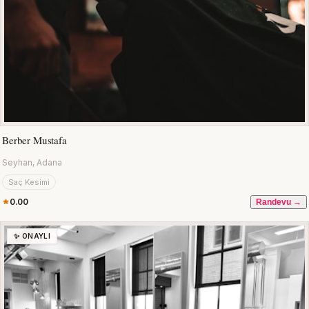
Berber Mustafa
Seyhan, Adana
Saç Kesimi
0.00
Randevu →
✨ ONAYLI