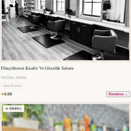
Filizçölkesen Kuaför Ve Güzellik Salonu
Seyhan, Adana
Saç Kesimi
0.00
Randevu →
✨ ONAYLI