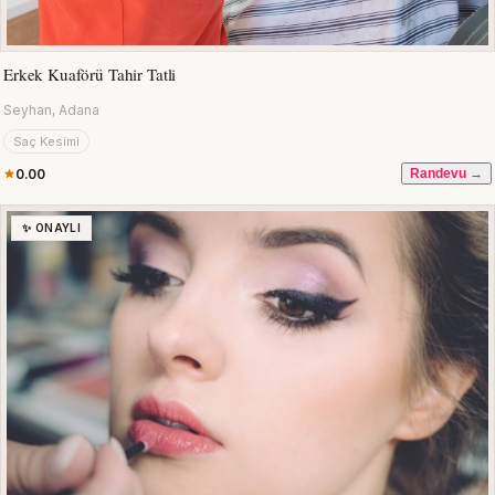
Erkek Kuaförü Tahir Tatli
Seyhan, Adana
Saç Kesimi
0.00
Randevu →
✨ ONAYLI