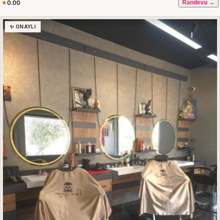
0.00
Randevu →
✨ ONAYLI