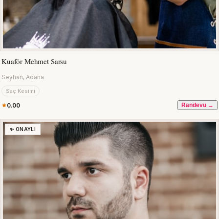
Kuaför Mehmet Sarsu
Seyhan, Adana
Saç Kesimi
0.00
Randevu →
✨ ONAYLI