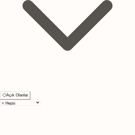
⚪
Açık Olanlar