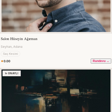
Salon Hüseyin Ağırman
Seyhan, Adana
Saç Kesimi
0.00
Randevu →
✨ ONAYLI