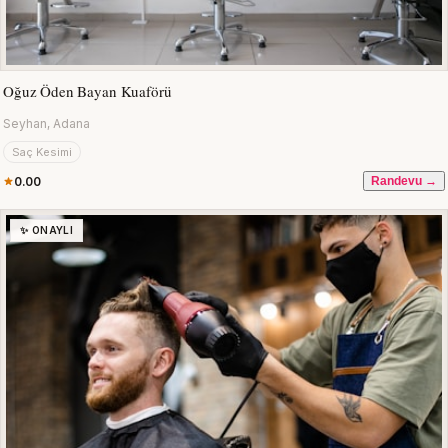
Oğuz Öden Bayan Kuaförü
Seyhan, Adana
Saç Kesimi
0.00
Randevu →
✨ ONAYLI