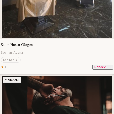
Salon Hasan Gürgen
Seyhan, Adana
Saç Kesimi
0.00
Randevu →
✨ ONAYLI