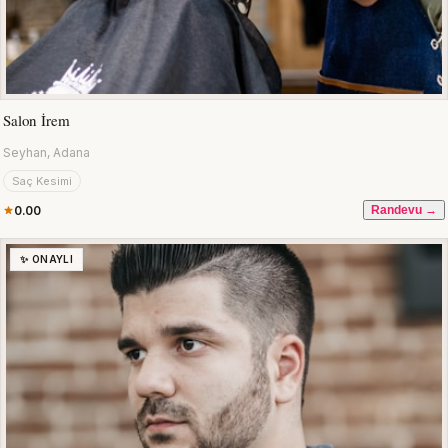
Salon İrem
Seyhan, Adana
Saç Kesimi
0.00
Randevu →
✨ ONAYLI