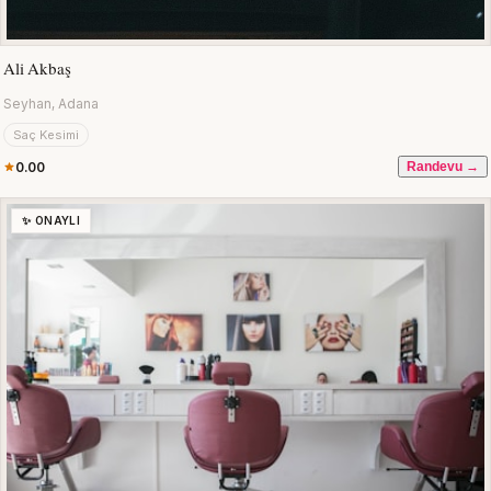
Ali Akbaş
Seyhan, Adana
Saç Kesimi
0.00
Randevu →
✨ ONAYLI