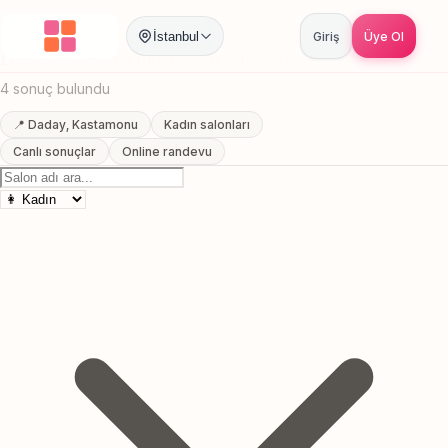
Anasayfa
/
Kastamonu
/
Daday
/
Kadın Kuaförü
İstanbul
Giriş
Üye Ol
Daday, Kastamonu Kadın Kuaförü
4 sonuç bulundu
📍 Daday, Kastamonu
Kadın salonları
Canlı sonuçlar
Online randevu