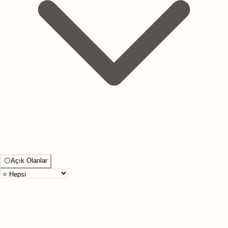
⚪
Açık Olanlar