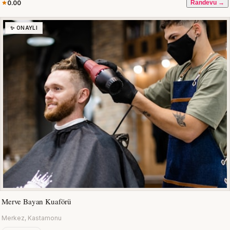
0.00
Randevu →
✨ ONAYLI
Merve Bayan Kuaförü
Merkez, Kastamonu