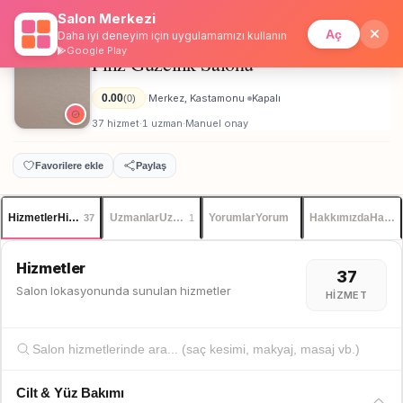
Salon Merkezi
Anasayfa
/
Kastamonu
/
Filiz Güzellik Salonu
İstanbul
Giriş
Üye Ol
Aç
Daha iyi deneyim için uygulamamızı kullanın
Google Play
Filiz Güzellik Salonu
Unisex
0.00
Merkez, Kastamonu
Kapalı
(0)
·
·
37 hizmet
1 uzman
Manuel onay
·
·
Favorilere ekle
Paylaş
Hizmetler
Hizmetler
Uzmanlar
Uzmanlar
Yorumlar
Yorum
Hakkımızda
Hakkı
37
1
Hizmetler
37
Salon lokasyonunda sunulan hizmetler
HIZMET
Cilt & Yüz Bakımı