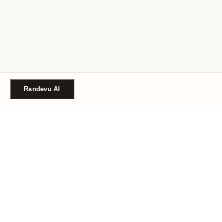
Randevu Al
Türkiye'nin güvenilir güzellik randevu platformu. Binlerce
salon, tek tıkla randevu.