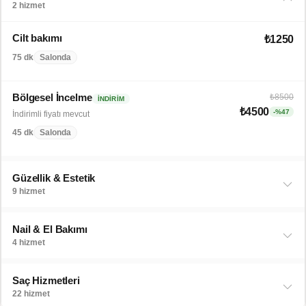
2 hizmet
Cilt bakımı
₺1250
75 dk
Salonda
Bölgesel İncelme
₺8500
İNDIRIM
₺4500
-%47
İndirimli fiyatı mevcut
45 dk
Salonda
Güzellik & Estetik
9 hizmet
Nail & El Bakımı
4 hizmet
Saç Hizmetleri
22 hizmet