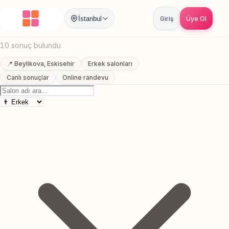
Anasayfa
/
Eskisehir
/
Beylikova
/
Erkek Berberi
İstanbul
Giriş
Üye Ol
Beylikova, Eskisehir Erkek Berberi
10 sonuç bulundu
📍 Beylikova, Eskisehir
Erkek salonları
Canlı sonuçlar
Online randevu