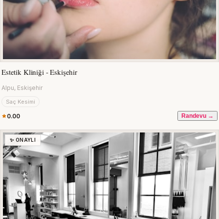
Estetik Kliniği - Eskişehir
Alpu, Eskişehir
Saç Kesimi
0.00
Randevu →
✨ ONAYLI