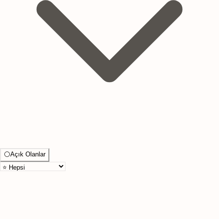
⚪
Açık Olanlar