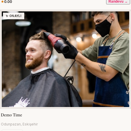
0.00
Randevu →
✨ ONAYLI
Demo Time
Odunpazarı, Eskişehir