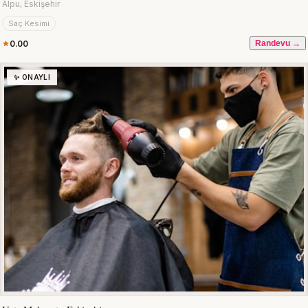
Alpu, Eskişehir
Saç Kesimi
0.00
Randevu →
✨ ONAYLI