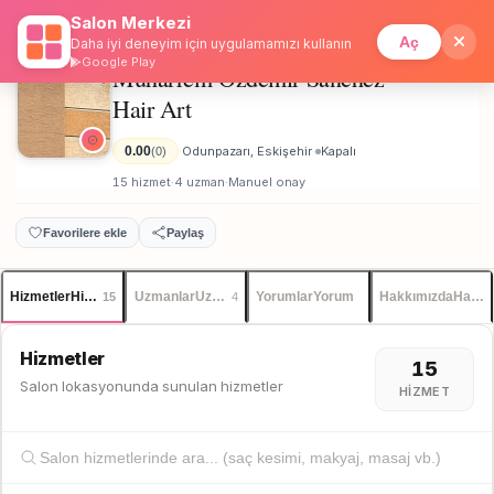
Salon Merkezi
Anasayfa
/
Eskişehir
/
Muharrem Özdemir Sanchez Hair Art
İstanbul
Giriş
Üye Ol
Aç
Daha iyi deneyim için uygulamamızı kullanın
Google Play
Muharrem Özdemir Sanchez
Erkek
Hair Art
0.00
Odunpazarı, Eskişehir
Kapalı
(0)
·
·
15 hizmet
4 uzman
Manuel onay
·
·
Favorilere ekle
Paylaş
Hizmetler
Hizmetler
Uzmanlar
Uzmanlar
Yorumlar
Yorum
Hakkımızda
Hakkı
15
4
Hizmetler
15
Salon lokasyonunda sunulan hizmetler
HIZMET