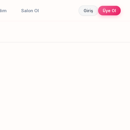
dım
Salon Ol
Giriş
Üye Ol
Canlı sonuçlar
Online randevu