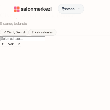
Anasayfa
/
Denizli
/
Civril
/
Erkek Berberi
İstanbul
Civril, Denizli Erkek Berberi
8 sonuç bulundu
📍 Civril, Denizli
Erkek salonları