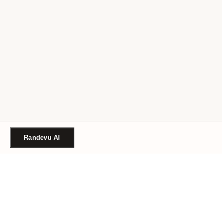
Randevu Al
Türkiye'nin güvenilir güzellik randevu platformu. Binlerce
salon, tek tıkla randevu.