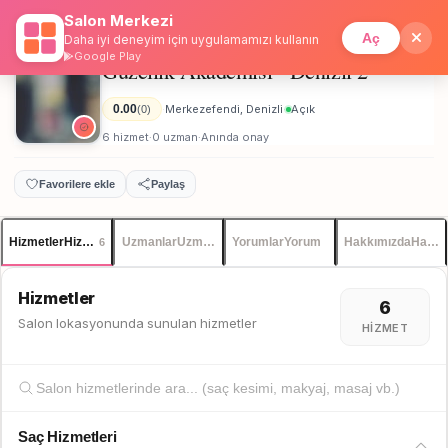
Salon Merkezi
Anasayfa
/
Denizli
/
Güzellik Akademisi - Denizli 2
İstanbul
Giriş
Üye Ol
Aç
Daha iyi deneyim için uygulamamızı kullanın
Google Play
Güzellik Akademisi - Denizli 2
Unisex
0.00
Merkezefendi, Denizli
Açık
(0)
·
·
6 hizmet
0 uzman
Anında onay
·
·
Favorilere ekle
Paylaş
Hizmetler
Hizmetler
Uzmanlar
Uzmanlar
Yorumlar
Yorum
Hakkımızda
Hakkı
6
Hizmetler
6
Salon lokasyonunda sunulan hizmetler
HIZMET
Saç Hizmetleri