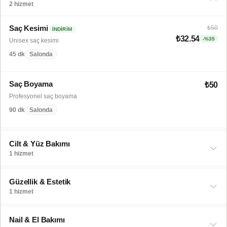
2 hizmet
Saç Kesimi
₺50
İNDIRIM
₺32.54
-%35
Unisex saç kesimi
45 dk
Salonda
Saç Boyama
₺50
Profesyonel saç boyama
90 dk
Salonda
Cilt & Yüz Bakımı
1 hizmet
Güzellik & Estetik
1 hizmet
Nail & El Bakımı