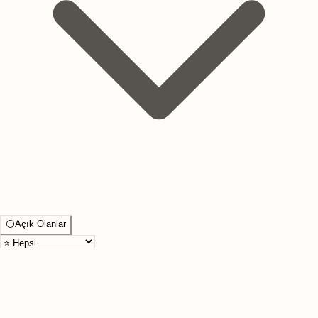
⚪
Açık Olanlar