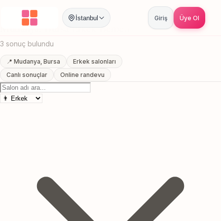
Anasayfa
/
Bursa
/
Mudanya
/
Erkek Berberi
İstanbul
Giriş
Üye Ol
Mudanya, Bursa Erkek Berberi
3 sonuç bulundu
📍 Mudanya, Bursa
Erkek salonları
Canlı sonuçlar
Online randevu