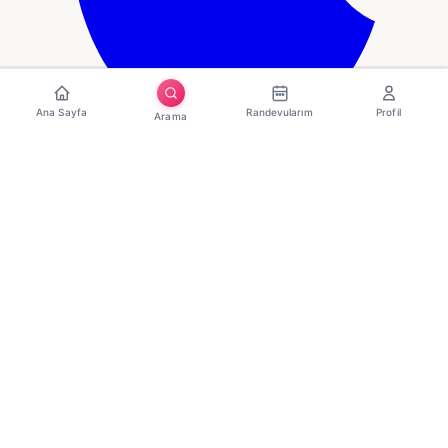
Ana Sayfa
Randevularım
Profil
Arama
Download on the
App Store